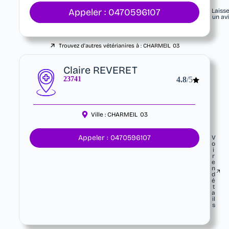
Appeler : 0470596107
Laiss
un av
Trouvez d'autres vétérianires à :
CHARMEIL
03
Claire REVERET
23741
4.8
/5
Ville :
CHARMEIL
03
Appeler : 0470596107
V
o
i
r
e
n
d
é
t
a
il
s