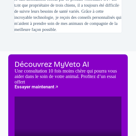
tant que propriétaire de trois chiens, il a toujours été difficile
recherc
de suivre leurs besoins de santé variés. Grâce à cette
mes féli
incroyable technologie, je reçois des conseils personnalisés qui
chats n'
m'aident à prendre soin de mes animaux de compagnie de la
meilleure façon possible.
Découvrez MyVeto AI
Une consultation 10 fois moins chère qui pourra vous
aider dans le soin de votre animal. Profitez d’un essai
offert
Essayer maintenant