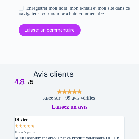
Enregistrer mon nom, mon e-mail et mon site dans ce
navigateur pour mon prochain commentaire.
Laisser un commentaire
Avis clients
4.8
/5
basée sur + 99 avis vérifiés
Laissez un avis
Olivier
Stepha
★
★
★
★
★
★
★
★
Il y a 5 jours
Il y a 2 
Je suis absolument ébloui par ce produit vétérinaire IA ! En
En tant 