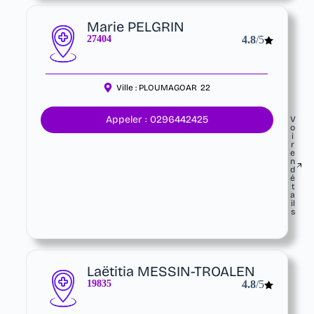
Marie PELGRIN
27404
4.8
/5
Ville :
PLOUMAGOAR
22
Appeler : 0296442425
V
o
i
r
e
n
d
é
t
a
il
s
Laëtitia MESSIN-TROALEN
19835
4.8
/5