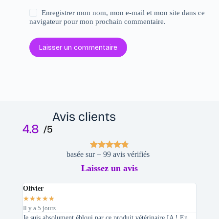
Enregistrer mon nom, mon e-mail et mon site dans ce
navigateur pour mon prochain commentaire.
Laisser un commentaire
Avis clients
4.8
/5
basée sur + 99 avis vérifiés
Laissez un avis
Olivier
Stepha
★
★
★
★
★
★
★
★
Il y a 5 jours
Il y a 2 
Je suis absolument ébloui par ce produit vétérinaire IA ! En
En tant 