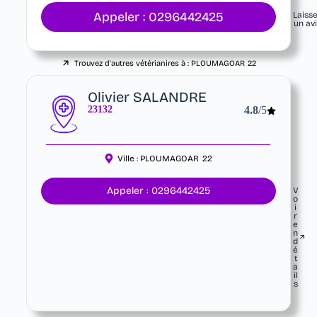
Appeler : 0296442425
Laiss
un av
Trouvez d'autres vétérianires à :
PLOUMAGOAR
22
Olivier SALANDRE
23132
4.8
/5
Ville :
PLOUMAGOAR
22
Appeler : 0296442425
V
o
i
r
e
n
d
é
t
a
il
s