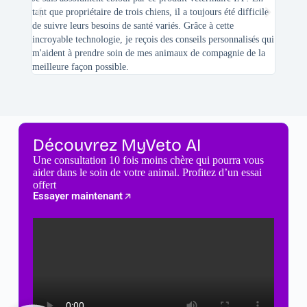
tant que propriétaire de trois chiens, il a toujours été difficile
recherc
de suivre leurs besoins de santé variés. Grâce à cette
mes féli
incroyable technologie, je reçois des conseils personnalisés qui
chats n'
m'aident à prendre soin de mes animaux de compagnie de la
meilleure façon possible.
Découvrez MyVeto AI
Une consultation 10 fois moins chère qui pourra vous
aider dans le soin de votre animal. Profitez d’un essai
offert
Essayer maintenant