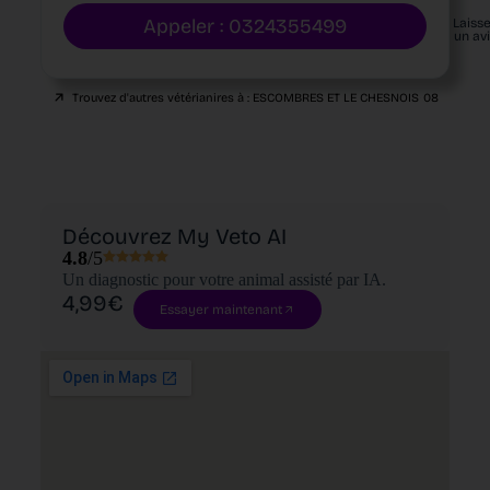
Appeler : 0324355499
Laiss
un av
Trouvez d'autres vétérianires à :
ESCOMBRES ET LE CHESNOIS
08
Découvrez My Veto AI
4.8
/5
Un diagnostic pour votre animal assisté par IA.
4,99€
Essayer maintenant