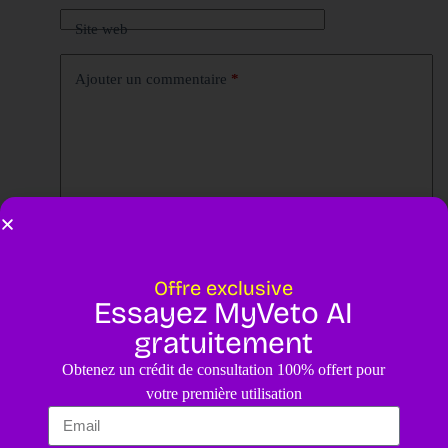
Site web
Ajouter un commentaire
*
Enregistrer mon nom, mon e-mail et mon site dans ce
navigateur pour mon prochain commentaire.
Offre exclusive
Essayez MyVeto AI
Laisser un commentaire
gratuitement
Obtenez un crédit de consultation 100% offert pour
votre première utilisation