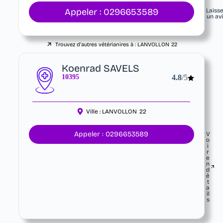
Appeler : 0296653589
Laiss
un av
Trouvez d'autres vétérianires à :
LANVOLLON
22
Koenrad SAVELS
10395
4.8
/5
Ville :
LANVOLLON
22
Appeler : 0296653589
V
o
i
r
e
n
d
é
t
a
il
s