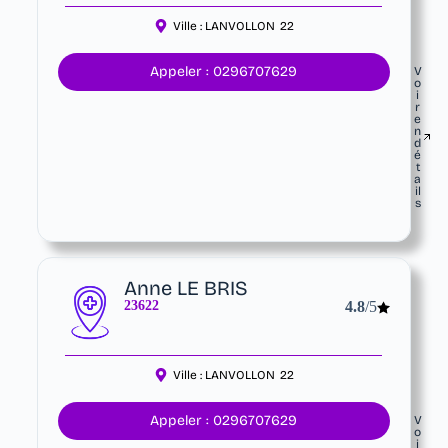
Ville :
LANVOLLON
22
Appeler : 0296707629
V
o
i
r
e
n
d
é
t
a
il
s
Anne LE BRIS
23622
4.8
/5
Ville :
LANVOLLON
22
Appeler : 0296707629
V
o
i