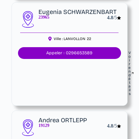
Eugenia SCHWARZENBART
23965
4.8
/5
Ville :
LANVOLLON
22
Appeler : 0296653589
V
o
i
r
e
n
d
é
t
a
il
s
Andrea ORTLEPP
19129
4.8
/5