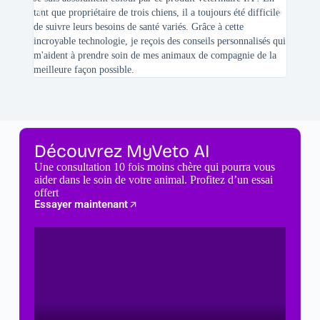
tant que propriétaire de trois chiens, il a toujours été difficile
recherc
de suivre leurs besoins de santé variés. Grâce à cette
mes féli
incroyable technologie, je reçois des conseils personnalisés qui
chats n'
m'aident à prendre soin de mes animaux de compagnie de la
meilleure façon possible.
Découvrez MyVeto AI
Une consultation 10 fois moins chère qui pourra vous
aider dans le soin de votre animal. Profitez d’un essai
offert
Essayer maintenant