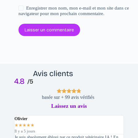
Enregistrer mon nom, mon e-mail et mon site dans ce
navigateur pour mon prochain commentaire.
Laisser un commentaire
Avis clients
4.8
/5
basée sur + 99 avis vérifiés
Laissez un avis
Olivier
Stepha
★
★
★
★
★
★
★
★
Il y a 5 jours
Il y a 2 
Je suis absolument ébloui par ce produit vétérinaire IA ! En
En tant 