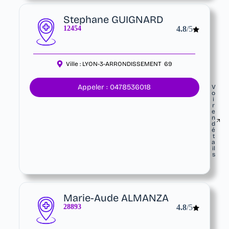
Stephane GUIGNARD
12454
4.8
/5
Ville :
LYON-3-ARRONDISSEMENT
69
Appeler : 0478536018
V
o
i
r
e
n
d
é
t
a
il
s
Marie-Aude ALMANZA
28893
4.8
/5