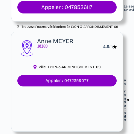
Appeler : 0478526117
Laiss
un av
Trouvez d'autres vétérianires à :
LYON-3-ARRONDISSEMENT
69
Anne MEYER
18269
4.8
/5
Ville :
LYON-3-ARRONDISSEMENT
69
Appeler : 0472359077
V
o
i
r
e
n
d
é
t
a
il
s