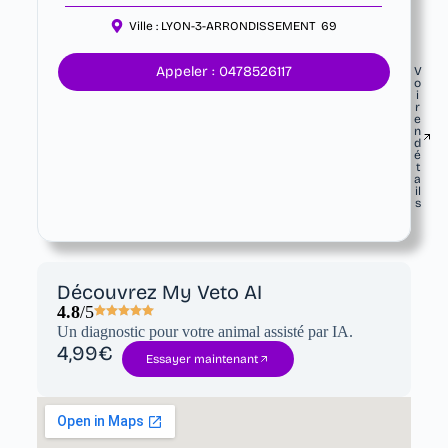
Ville :
LYON-3-ARRONDISSEMENT
69
Appeler : 0478526117
V
o
i
r
e
n
d
é
t
a
il
s
Découvrez My Veto AI
4.8
/5
Un diagnostic pour votre animal assisté par IA.
4,99€
Essayer maintenant