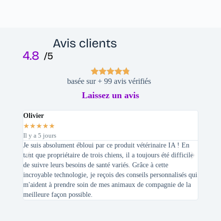
Avis clients
4.8
/5
basée sur + 99 avis vérifiés
Laissez un avis
Olivier
Stepha
★
★
★
★
★
★
★
★
Il y a 5 jours
Il y a 2 
Je suis absolument ébloui par ce produit vétérinaire IA ! En
En tant 
tant que propriétaire de trois chiens, il a toujours été difficile
recherc
de suivre leurs besoins de santé variés. Grâce à cette
mes féli
incroyable technologie, je reçois des conseils personnalisés qui
chats n'
m'aident à prendre soin de mes animaux de compagnie de la
meilleure façon possible.