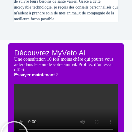
de suivre leurs besoins de santé variés. Grâce à cette
mes féli
incroyable technologie, je reçois des conseils personnalisés qui
chats n'
m'aident à prendre soin de mes animaux de compagnie de la
meilleure façon possible.
Découvrez MyVeto AI
Une consultation 10 fois moins chère qui pourra vous
aider dans le soin de votre animal. Profitez d’un essai
offert
Essayer maintenant