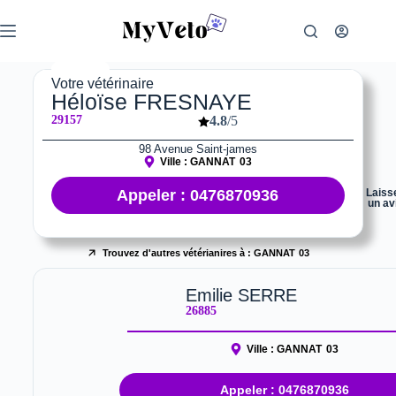
Votre vétérinaire
Héloïse FRESNAYE
29157
4.8
/5
98 Avenue Saint-james
Ville :
GANNAT
03
Appeler : 0476870936
Laiss
un av
Trouvez d'autres vétérianires à :
GANNAT
03
Emilie SERRE
26885
Ville :
GANNAT
03
Appeler : 0476870936