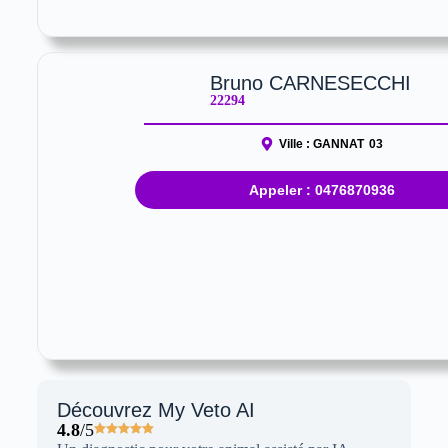
Bruno CARNESECCHI
22294
Ville :
GANNAT
03
Appeler : 0476870936
Découvrez My Veto AI
4.8
/5