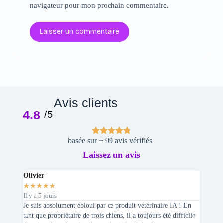
navigateur pour mon prochain commentaire.
Laisser un commentaire
Avis clients
4.8
/5
basée sur + 99 avis vérifiés
Laissez un avis
Olivier
Stepha
★
★
★
★
★
★
★
★
Il y a 5 jours
Il y a 2 
Je suis absolument ébloui par ce produit vétérinaire IA ! En
En tant 
tant que propriétaire de trois chiens, il a toujours été difficile
recherc