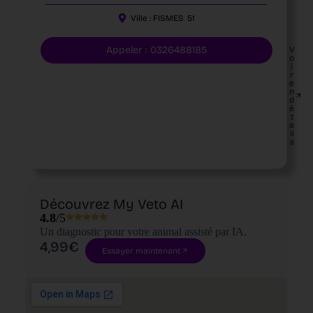
Ville :
FISMES
51
Appeler : 0326488185
V
o
i
r
e
n
d
é
t
a
il
s
Découvrez My Veto AI
4.8
/5
Un diagnostic pour votre animal assisté par IA.
4,99€
Essayer maintenant