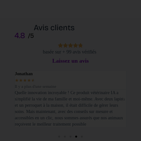
Avis clients
4.8
/5
basée sur + 99 avis vérifiés
Laissez un avis
Jonathan
Elodi
★
★
★
★
★
★
★
Il y a plus d'une semaine
Il y a
sé sur
Quelle innovation incroyable ! Ce produit vétérinaire IA a
Je tie
simplifié la vie de ma famille et moi-même. Avec deux lapins
vétéri
et un perroquet à la maison, il était difficile de gérer leurs
santé
soins. Mais maintenant, avec des conseils sur mesure et
seulem
accessibles en un clic, nous sommes assurés que nos animaux
basées
reçoivent le meilleur traitement possible
cette 