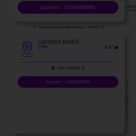
Appeler : 0326488185
Laiss
un av
Trouvez d'autres vétérianires à :
FISMES
51
Caroline MAES
17891
4.8
/5
Ville :
FISMES
51
Appeler : 0326488185
V
o
i
r
e
n
d
é
t
a
il
s