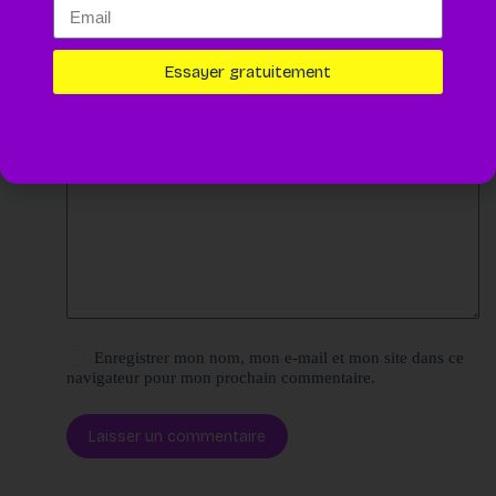
Nom
*
E-mail
*
Essayer gratuitement
Site web
Ajouter un commentaire
*
Enregistrer mon nom, mon e-mail et mon site dans ce
navigateur pour mon prochain commentaire.
Laisser un commentaire