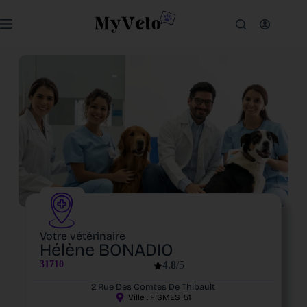
Votre vétérinaire
Hélène BONADIO
31710
4.8
/5
2 Rue Des Comtes De Thibault
Ville :
FISMES
51