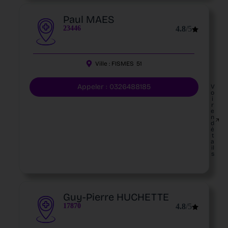
Paul MAES
23446
4.8
/5
Ville :
FISMES
51
Appeler : 0326488185
V
o
i
r
e
n
d
é
t
a
il
s
Guy-Pierre HUCHETTE
17870
4.8
/5