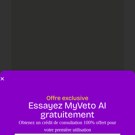
Offre exclusive
Essayez MyVeto AI
Laisser un commentaire
gratuitement
Votre adresse e-mail ne sera pas publiée.
Les champs obligatoires
Obtenez un crédit de consultation 100% offert pour
sont indiqués avec
*
votre première utilisation