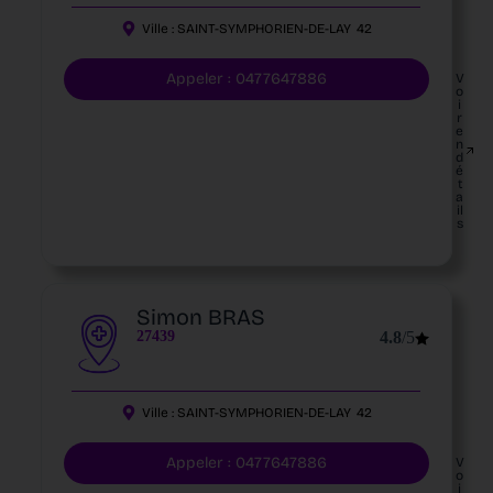
Ville :
SAINT-SYMPHORIEN-DE-LAY
42
Appeler : 0477647886
V
o
i
r
e
n
d
é
t
a
il
s
Simon BRAS
27439
4.8
/5
Ville :
SAINT-SYMPHORIEN-DE-LAY
42
Appeler : 0477647886
V
o
i