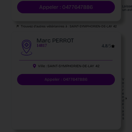
Appeler : 0477647886
Laiss
un av
Trouvez d'autres vétérianires à :
SAINT-SYMPHORIEN-DE-LAY
42
Marc PERROT
14817
4.8
/5
Ville :
SAINT-SYMPHORIEN-DE-LAY
42
Appeler : 0477647886
V
o
i
r
e
n
d
é
t
a
il
s