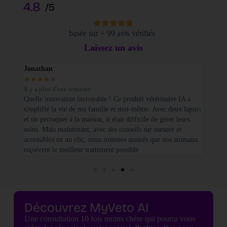
4.8
/5
basée sur + 99 avis vérifiés
Laissez un avis
Jonathan
Elodi
★
★
★
★
★
★
★
Il y a plus d'une semaine
Il y a
sé sur
Quelle innovation incroyable ! Ce produit vétérinaire IA a
Je tie
simplifié la vie de ma famille et moi-même. Avec deux lapins
vétéri
et un perroquet à la maison, il était difficile de gérer leurs
santé
soins. Mais maintenant, avec des conseils sur mesure et
seulem
accessibles en un clic, nous sommes assurés que nos animaux
basées
reçoivent le meilleur traitement possible
cette 
Découvrez MyVeto AI
Une consultation 10 fois moins chère qui pourra vous