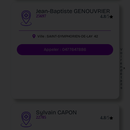
Jean-Baptiste GENOUVRIER
25697
4.8
/5
Ville :
SAINT-SYMPHORIEN-DE-LAY
42
Appeler : 0477647886
V
o
i
r
e
n
d
é
t
a
il
s
Sylvain CAPON
22705
4.8
/5