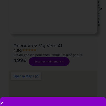
r
e
n
d
é
t
a
il
s
Découvrez My Veto AI
4.8
/5
Un diagnostic pour votre animal assisté par IA.
4,99€
Essayer maintenant