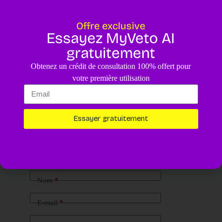
Offre exclusive
Essayez MyVeto AI
gratuitement
Obtenez un crédit de consultation 100% offert pour
votre première utilisation
Essayer gratuitement
Laisser un commentaire
Votre adresse e-mail ne sera pas publiée.
Les champs obligatoires
sont indiqués avec
*
Nom
*
E-mail
*