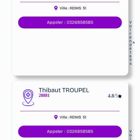
Ville :
REIMS
51
Appeler : 0326858585
V
o
i
r
e
n
d
é
t
a
il
s
Thibaut TROUPEL
28881
4.8
/5
Ville :
REIMS
51
Appeler : 0326858585
V
o
i