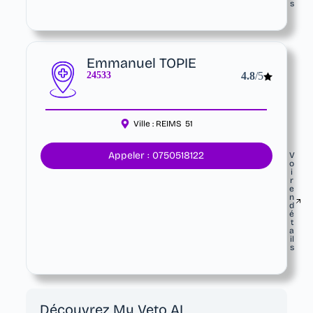
s
Emmanuel TOPIE
24533
4.8
/5
Ville :
REIMS
51
Appeler : 0750518122
V
o
i
r
e
n
d
é
t
a
il
s
Découvrez My Veto AI