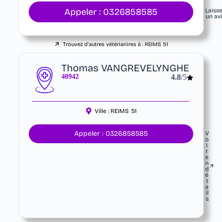
Appeler : 0326858585
Laiss
un av
Trouvez d'autres vétérianires à :
REIMS
51
Thomas VANGREVELYNGHE
40942
4.8
/5
Ville :
REIMS
51
Appeler : 0326858585
V
o
i
r
e
n
d
é
t
a
il
s