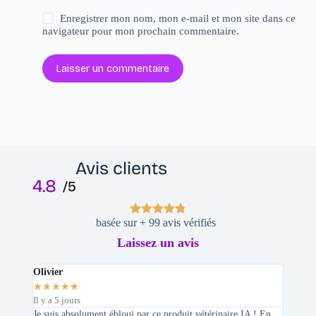
Enregistrer mon nom, mon e-mail et mon site dans ce
navigateur pour mon prochain commentaire.
Laisser un commentaire
Avis clients
4.8
/5
basée sur + 99 avis vérifiés
Laissez un avis
Olivier
Stepha
★
★
★
★
★
★
★
★
Il y a 5 jours
Il y a 2 
Je suis absolument ébloui par ce produit vétérinaire IA ! En
En tant 