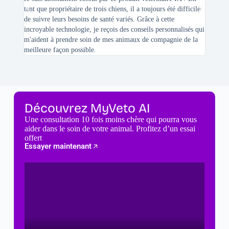
tant que propriétaire de trois chiens, il a toujours été difficile
recherc
de suivre leurs besoins de santé variés. Grâce à cette
mes féli
incroyable technologie, je reçois des conseils personnalisés qui
chats n'
m'aident à prendre soin de mes animaux de compagnie de la
meilleure façon possible.
Découvrez MyVeto AI
Une consultation 10 fois moins chère qui pourra vous
aider dans le soin de votre animal. Profitez d’un essai
offert
Essayer maintenant