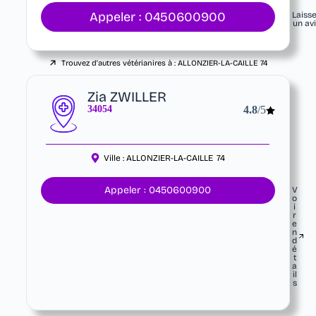
Appeler : 0450600900
Laiss
un av
Trouvez d'autres vétérianires à :
ALLONZIER-LA-CAILLE
74
Zia ZWILLER
34054
4.8
/5
Ville :
ALLONZIER-LA-CAILLE
74
Appeler : 0450600900
V
o
i
r
e
n
d
é
t
a
il
s