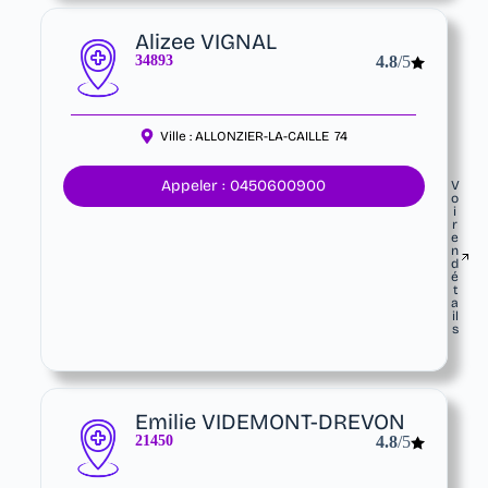
Alizee VIGNAL
34893
4.8
/5
Ville :
ALLONZIER-LA-CAILLE
74
Appeler : 0450600900
V
o
i
r
e
n
d
é
t
a
il
s
Emilie VIDEMONT-DREVON
21450
4.8
/5