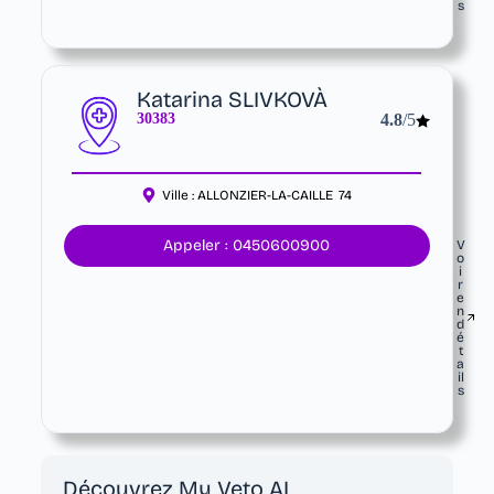
s
Katarina SLIVKOVÀ
30383
4.8
/5
Ville :
ALLONZIER-LA-CAILLE
74
Appeler : 0450600900
V
o
i
r
e
n
d
é
t
a
il
s
Découvrez My Veto AI