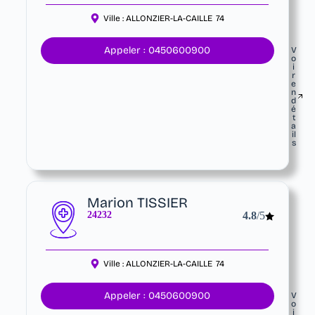
Ville :
ALLONZIER-LA-CAILLE
74
Appeler : 0450600900
V
o
i
r
e
n
d
é
t
a
il
s
Marion TISSIER
24232
4.8
/5
Ville :
ALLONZIER-LA-CAILLE
74
Appeler : 0450600900
V
o
i