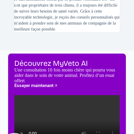
tant que propriétaire de trois chiens, il a toujours été difficile
recherc
de suivre leurs besoins de santé variés. Grâce à cette
mes féli
incroyable technologie, je reçois des conseils personnalisés qui
chats n'
m'aident à prendre soin de mes animaux de compagnie de la
meilleure façon possible.
Découvrez MyVeto AI
Une consultation 10 fois moins chère qui pourra vous
aider dans le soin de votre animal. Profitez d’un essai
offert
Essayer maintenant