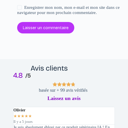
Enregistrer mon nom, mon e-mail et mon site dans ce
navigateur pour mon prochain commentaire.
Laisser un commentaire
Avis clients
4.8
/5
basée sur + 99 avis vérifiés
Laissez un avis
Olivier
Stepha
★
★
★
★
★
★
★
★
Il y a 5 jours
Il y a 2 
Je suis absolument ébloui par ce produit vétérinaire IA ! En
En tant 