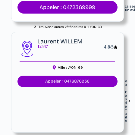
Appeler : 0472369999
Laiss
un av
Trouvez d'autres vétérianires à :
LYON
69
Laurent WILLEM
12547
4.8
/5
Ville :
LYON
69
Appeler : 0476870936
V
o
i
r
e
n
d
é
t
a
il
s