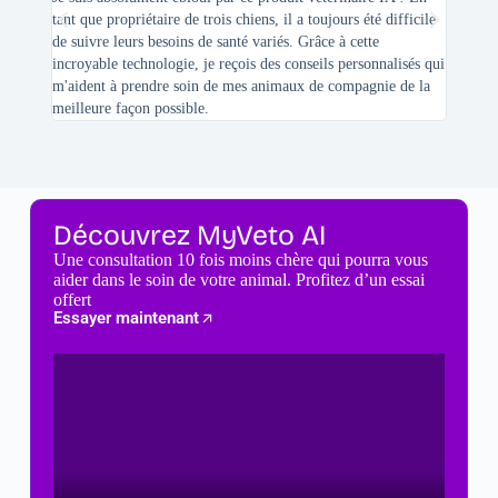
tant que propriétaire de trois chiens, il a toujours été difficile
recherc
de suivre leurs besoins de santé variés. Grâce à cette
mes féli
incroyable technologie, je reçois des conseils personnalisés qui
chats n'
m'aident à prendre soin de mes animaux de compagnie de la
meilleure façon possible.
Découvrez MyVeto AI
Une consultation 10 fois moins chère qui pourra vous
aider dans le soin de votre animal. Profitez d’un essai
offert
Essayer maintenant