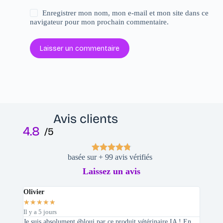
Enregistrer mon nom, mon e-mail et mon site dans ce
navigateur pour mon prochain commentaire.
Laisser un commentaire
Avis clients
4.8
/5
basée sur + 99 avis vérifiés
Laissez un avis
Olivier
Stepha
★
★
★
★
★
★
★
★
Il y a 5 jours
Il y a 2 
Je suis absolument ébloui par ce produit vétérinaire IA ! En
En tant 