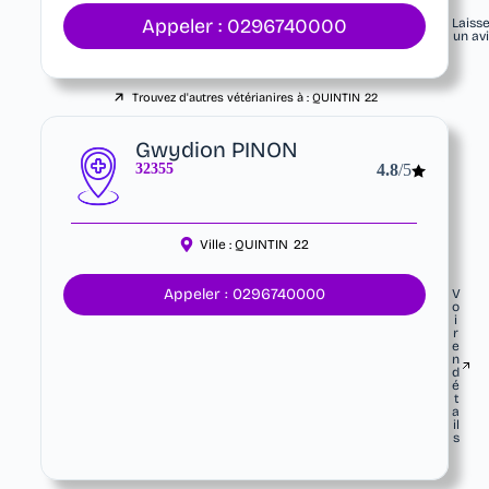
Appeler : 0296740000
Laiss
un av
Trouvez d'autres vétérianires à :
QUINTIN
22
Gwydion PINON
32355
4.8
/5
Ville :
QUINTIN
22
Appeler : 0296740000
V
o
i
r
e
n
d
é
t
a
il
s