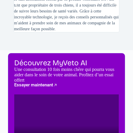
tant que propriétaire de trois chiens, il a toujours été difficile
recherc
de suivre leurs besoins de santé variés. Grâce à cette
mes féli
incroyable technologie, je reçois des conseils personnalisés qui
chats n'
m'aident à prendre soin de mes animaux de compagnie de la
meilleure façon possible.
Découvrez MyVeto AI
Une consultation 10 fois moins chère qui pourra vous
aider dans le soin de votre animal. Profitez d’un essai
offert
Essayer maintenant