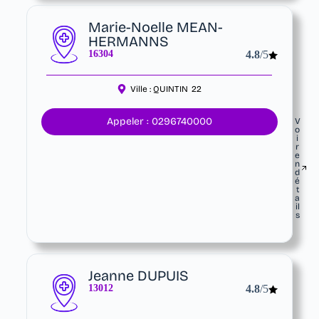
Marie-Noelle MEAN-
HERMANNS
16304
4.8
/5
Ville :
QUINTIN
22
Appeler : 0296740000
V
o
i
r
e
n
d
é
t
a
il
s
Jeanne DUPUIS
13012
4.8
/5