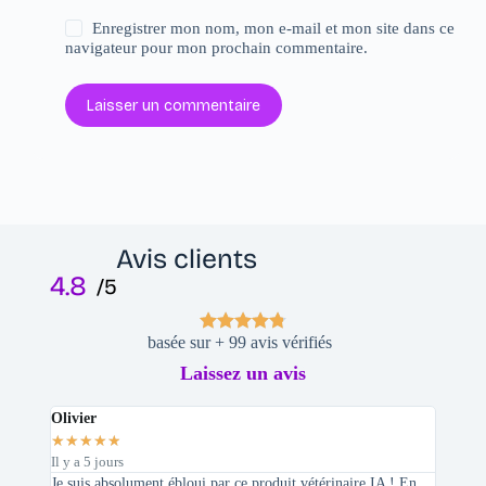
Enregistrer mon nom, mon e-mail et mon site dans ce
navigateur pour mon prochain commentaire.
Laisser un commentaire
Avis clients
4.8
/5
basée sur + 99 avis vérifiés
Laissez un avis
Olivier
Stepha
★
★
★
★
★
★
★
★
Il y a 5 jours
Il y a 2 
Je suis absolument ébloui par ce produit vétérinaire IA ! En
En tant 