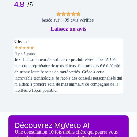
4.8
/5
basée sur + 99 avis vérifiés
Laissez un avis
Olivier
Stepha
★
★
★
★
★
★
★
★
Il y a 5 jours
Il y a 2 
Je suis absolument ébloui par ce produit vétérinaire IA ! En
En tant 
tant que propriétaire de trois chiens, il a toujours été difficile
recherc
de suivre leurs besoins de santé variés. Grâce à cette
mes féli
incroyable technologie, je reçois des conseils personnalisés qui
chats n'
m'aident à prendre soin de mes animaux de compagnie de la
meilleure façon possible.
Découvrez MyVeto AI
Une consultation 10 fois moins chère qui pourra vous