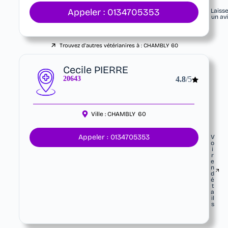
Appeler : 0134705353
Laiss
un av
Trouvez d'autres vétérianires à :
CHAMBLY
60
Cecile PIERRE
20643
4.8
/5
Ville :
CHAMBLY
60
Appeler : 0134705353
V
o
i
r
e
n
d
é
t
a
il
s