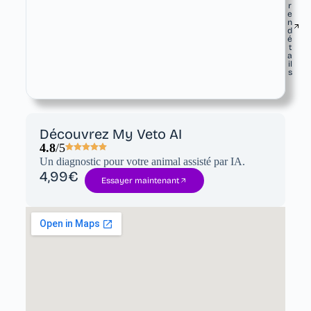
r
e
n
d
é
t
a
il
s
Découvrez My Veto AI
4.8
/5
Un diagnostic pour votre animal assisté par IA.
4,99€
Essayer maintenant