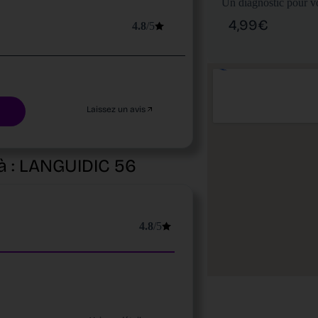
Un diagnostic pour vo
4,99€
4.8
/5
Laissez un avis
à :
LANGUIDIC
56
4.8
/5