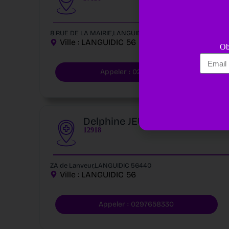
8 RUE DE LA MAIRIE,LANGUIDIC 56440
Ville :
LANGUIDIC
56
Ob
Appeler : 0297651303
Delphine JEULLAIN
12918
ZA de Lanveur,LANGUIDIC 56440
Ville :
LANGUIDIC
56
Appeler : 0297658330