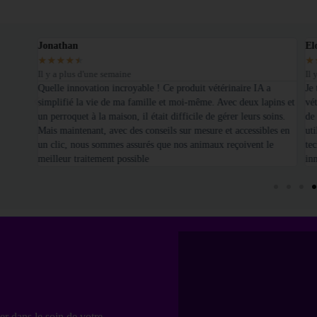
Jonathan
El
★
★
★
★
★
★
Il y a plus d'une semaine
Il 
é sur
Quelle innovation incroyable ! Ce produit vétérinaire IA a
Je
simplifié la vie de ma famille et moi-même. Avec deux lapins et
vét
un perroquet à la maison, il était difficile de gérer leurs soins.
de
Mais maintenant, avec des conseils sur mesure et accessibles en
uti
un clic, nous sommes assurés que nos animaux reçoivent le
te
meilleur traitement possible
in
er dans le soin de votre