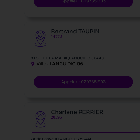
Appeler : 0297651303
Bertrand TAUPIN
14772
8 RUE DE LA MAIRIE,LANGUIDIC 56440
Ville :
LANGUIDIC
56
Appeler : 0297651303
Charlene PERRIER
20595
ZA de Lanveur,LANGUIDIC 56440