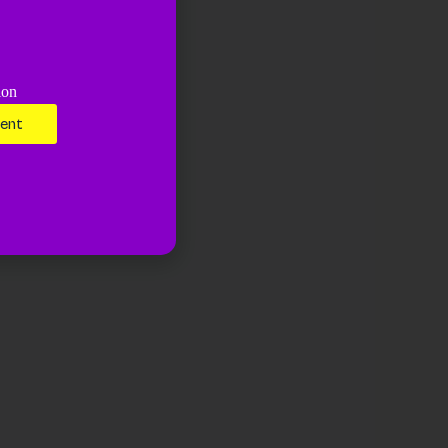
ion
ment