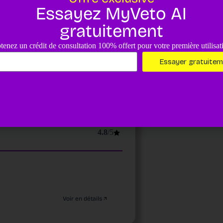
4.8
/5
Essayez MyVeto AI
gratuitement
tenez un crédit de consultation 100% offert pour votre première utilisat
Essayer gratuite
Voir en détails
4.8
/5
Voir en détails