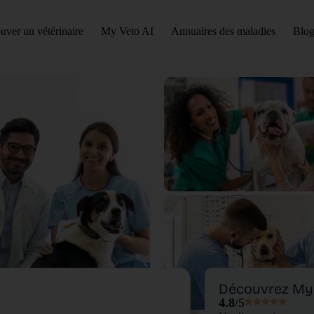
uver un vétérinaire
My Veto AI
Annuaires des maladies
Blog
Découvrez My 
4.8
/5