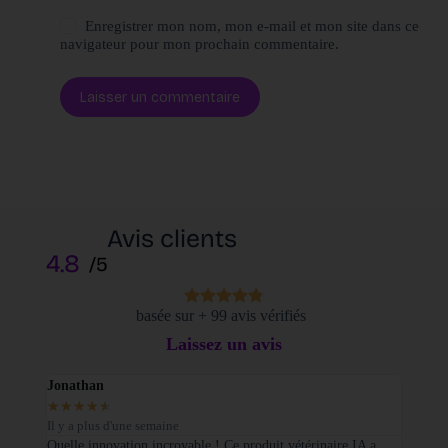
Enregistrer mon nom, mon e-mail et mon site dans ce
navigateur pour mon prochain commentaire.
Laisser un commentaire
Avis clients
4.8
/5
basée sur + 99 avis vérifiés
Laissez un avis
Jonathan
Elodi
★
★
★
★
★
★
★
Il y a plus d'une semaine
Il y a
sé sur
Quelle innovation incroyable ! Ce produit vétérinaire IA a
Je tie