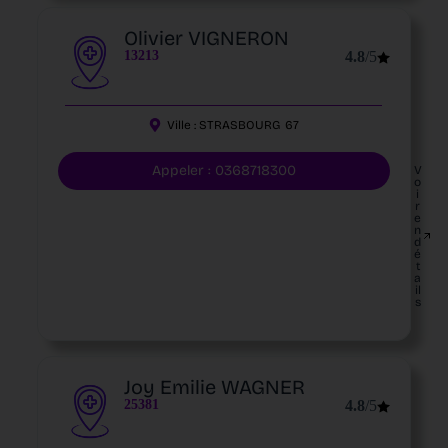
Olivier VIGNERON
13213
4.8
/5
Ville :
STRASBOURG
67
Appeler : 0368718300
V
o
i
r
e
n
d
é
t
a
il
s
Joy Emilie WAGNER
25381
4.8
/5