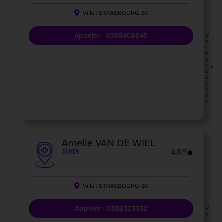
Ville :
STRASBOURG
67
Appeler : 0388458945
V
o
i
r
e
n
d
é
t
a
il
s
Amelie VAN DE WIEL
31919
4.8
/5
Ville :
STRASBOURG
67
Appeler : 0388323332
V
o
i