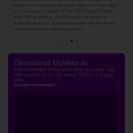
simplifié la vie de ma famille et moi-même. Avec deux lapins
vétéri
et un perroquet à la maison, il était difficile de gérer leurs
santé
soins. Mais maintenant, avec des conseils sur mesure et
seulem
accessibles en un clic, nous sommes assurés que nos animaux
basées
reçoivent le meilleur traitement possible
cette 
Découvrez MyVeto AI
Une consultation 10 fois moins chère qui pourra vous
aider dans le soin de votre animal. Profitez d’un essai
offert
Essayer maintenant