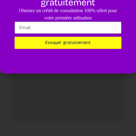
gratuitement
4.8
/5
Obtenez un crédit de consultation 100% offert pour
Un diagnostic pour votre animal assisté par IA.
4,99€
votre première utilisation
Essayer maintenant
Essayer gratuitement