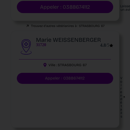
Appeler : 0388674112
Laiss
un av
Trouvez d'autres vétérianires à :
STRASBOURG
67
Marie WEISSENBERGER
31720
4.8
/5
Ville :
STRASBOURG
67
Appeler : 0388674112
V
o
i
r
e
n
d
é
t
a
il
s