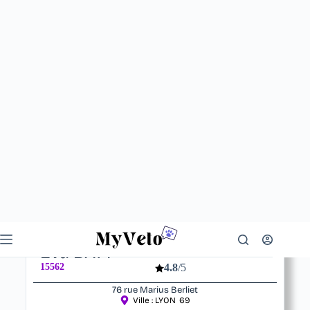
Votre vétérinaire
Eva BATY
15562
4.8
/5
76 rue Marius Berliet
Ville :
LYON
69