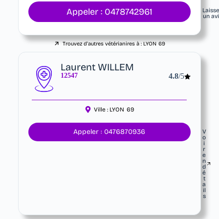
Appeler : 0478742961
Laiss
un av
Trouvez d'autres vétérianires à :
LYON
69
Laurent WILLEM
12547
4.8
/5
Ville :
LYON
69
Appeler : 0476870936
V
o
i
r
e
n
d
é
t
a
il
s