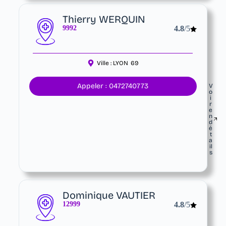
Thierry WERQUIN
9992
4.8
/5
Ville :
LYON
69
Appeler : 0472740773
V
o
i
r
e
n
d
é
t
a
il
s
Dominique VAUTIER
12999
4.8
/5