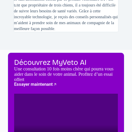
tant que propriétaire de trois chiens, il a toujours été difficile
recherc
de suivre leurs besoins de santé variés. Grâce à cette
mes féli
incroyable technologie, je reçois des conseils personnalisés qui
chats n'
m'aident à prendre soin de mes animaux de compagnie de la
meilleure façon possible.
Découvrez MyVeto AI
Une consultation 10 fois moins chère qui pourra vous
aider dans le soin de votre animal. Profitez d’un essai
offert
Essayer maintenant