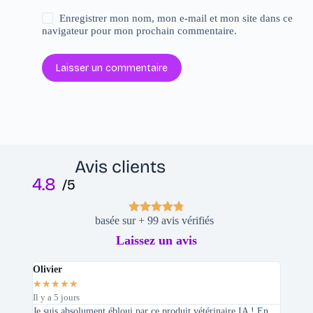
Enregistrer mon nom, mon e-mail et mon site dans ce
navigateur pour mon prochain commentaire.
Laisser un commentaire
Avis clients
4.8
/5
basée sur + 99 avis vérifiés
Laissez un avis
Olivier
Stepha
★
★
★
★
★
★
★
★
Il y a 5 jours
Il y a 2 
Je suis absolument ébloui par ce produit vétérinaire IA ! En
En tant 