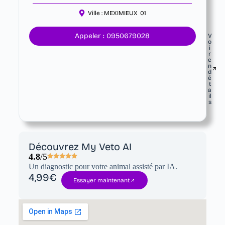
Ville :
MEXIMIEUX
01
Appeler : 0950679028
V
o
i
r
e
n
d
é
t
a
il
s
Découvrez My Veto AI
4.8
/5
Un diagnostic pour votre animal assisté par IA.
4,99€
Essayer maintenant