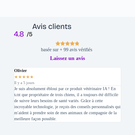
Avis clients
4.8
/5
basée sur + 99 avis vérifiés
Laissez un avis
Olivier
Stepha
★
★
★
★
★
★
★
★
Il y a 5 jours
Il y a 2 
Je suis absolument ébloui par ce produit vétérinaire IA ! En
En tant 
tant que propriétaire de trois chiens, il a toujours été difficile
recherc
de suivre leurs besoins de santé variés. Grâce à cette
mes féli
incroyable technologie, je reçois des conseils personnalisés qui
chats n'
m'aident à prendre soin de mes animaux de compagnie de la
meilleure façon possible.