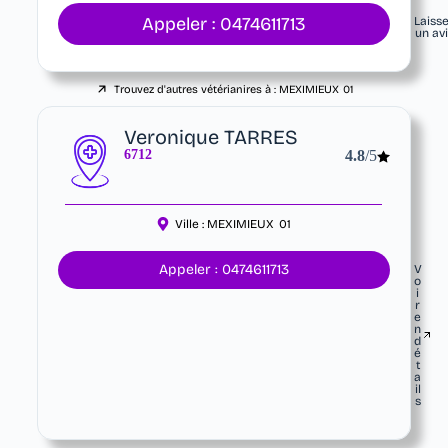
Appeler : 0474611713
Laiss
un av
Trouvez d'autres vétérianires à :
MEXIMIEUX
01
Veronique TARRES
6712
4.8
/5
Ville :
MEXIMIEUX
01
Appeler : 0474611713
V
o
i
r
e
n
d
é
t
a
il
s