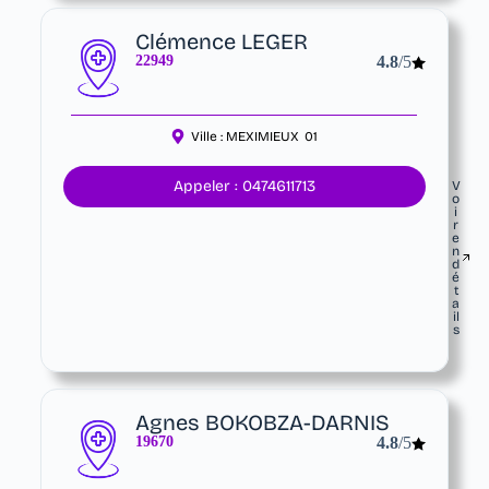
Clémence LEGER
22949
4.8
/5
Ville :
MEXIMIEUX
01
Appeler : 0474611713
V
o
i
r
e
n
d
é
t
a
il
s
Agnes BOKOBZA-DARNIS
19670
4.8
/5