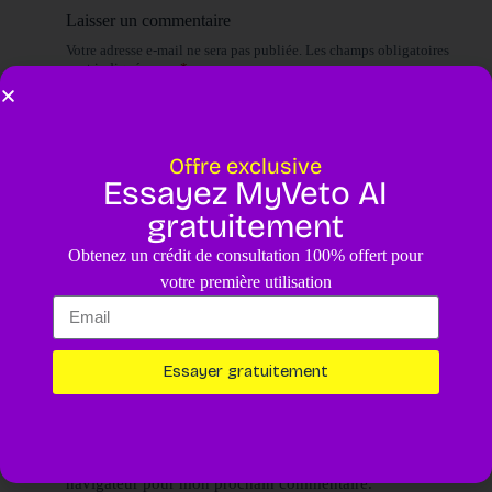
Laisser un commentaire
Votre adresse e-mail ne sera pas publiée.
Les champs obligatoires
sont indiqués avec
*
Nom
*
Offre exclusive
E-mail
*
Essayez MyVeto AI
gratuitement
Site web
Obtenez un crédit de consultation 100% offert pour
Ajouter un commentaire
*
votre première utilisation
Essayer gratuitement
Enregistrer mon nom, mon e-mail et mon site dans ce
navigateur pour mon prochain commentaire.