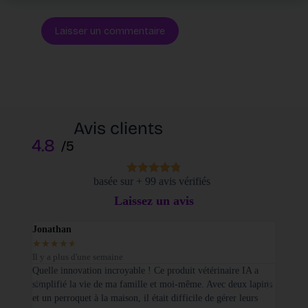
Laisser un commentaire
Avis clients
4.8
/5
basée sur + 99 avis vérifiés
Laissez un avis
Jonathan
Elodi
★
★
★
★
★
★
★
Il y a plus d'une semaine
Il y a
sé sur
Quelle innovation incroyable ! Ce produit vétérinaire IA a
Je tie
simplifié la vie de ma famille et moi-même. Avec deux lapins
vétéri
et un perroquet à la maison, il était difficile de gérer leurs
santé