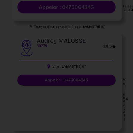
Appeler : 0475064345
Laiss
un av
Trouvez d'autres vétérianires à :
LAMASTRE
07
Audrey MALOSSE
30279
4.8
/5
Ville :
LAMASTRE
07
Appeler : 0475064345
V
o
i
r
e
n
d
é
t
a
il
s