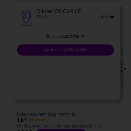
Olivier BUCAILLE
10251
4.8
/5
Ville :
LAMASTRE
07
Appeler : 0475064345
V
o
i
r
e
n
d
é
t
a
il
s
Découvrez My Veto AI
4.8
/5
Un diagnostic pour votre animal assisté par IA.