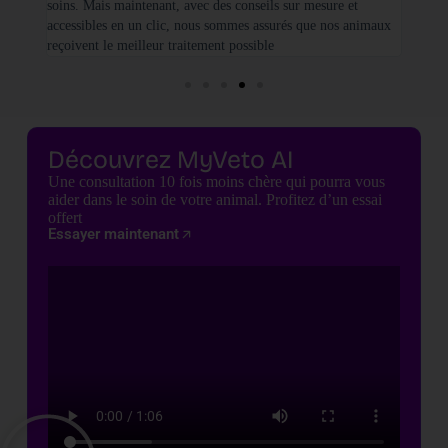
soins. Mais maintenant, avec des conseils sur mesure et
seulem
accessibles en un clic, nous sommes assurés que nos animaux
basées
reçoivent le meilleur traitement possible
cette 
Découvrez MyVeto AI
Une consultation 10 fois moins chère qui pourra vous
aider dans le soin de votre animal. Profitez d’un essai
offert
Essayer maintenant