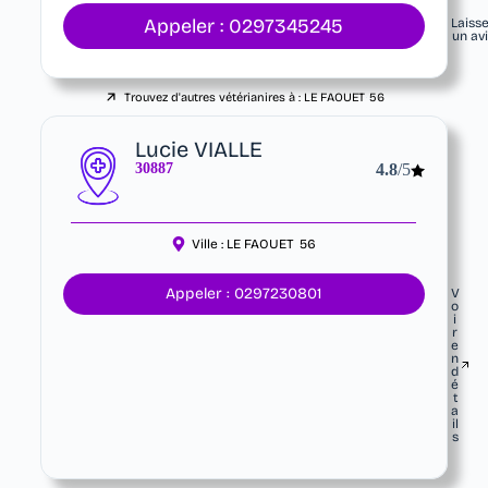
Appeler : 0297345245
Laiss
un av
Trouvez d'autres vétérianires à :
LE FAOUET
56
Lucie VIALLE
30887
4.8
/5
Ville :
LE FAOUET
56
Appeler : 0297230801
V
o
i
r
e
n
d
é
t
a
il
s