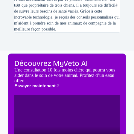
tant que propriétaire de trois chiens, il a toujours été difficile
recherc
de suivre leurs besoins de santé variés. Grâce à cette
mes féli
incroyable technologie, je reçois des conseils personnalisés qui
chats n'
m'aident à prendre soin de mes animaux de compagnie de la
meilleure façon possible.
Découvrez MyVeto AI
Une consultation 10 fois moins chère qui pourra vous
aider dans le soin de votre animal. Profitez d’un essai
offert
Essayer maintenant