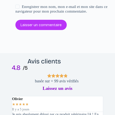
Enregistrer mon nom, mon e-mail et mon site dans ce
navigateur pour mon prochain commentaire.
Laisser un commentaire
Avis clients
4.8
/5
basée sur + 99 avis vérifiés
Laissez un avis
Olivier
Stepha
★
★
★
★
★
★
★
★
Il y a 5 jours
Il y a 2 
Je suis absolument ébloui par ce produit vétérinaire IA ! En
En tant 