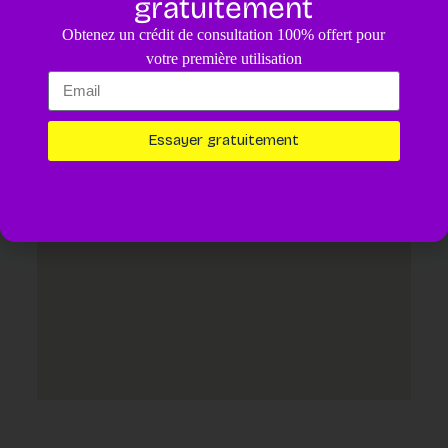
gratuitement
4.8
/5
Obtenez un crédit de consultation 100% offert pour
Un diagnostic pour votre animal assisté par IA.
4,99€
votre première utilisation
Essayer maintenant
Essayer gratuitement