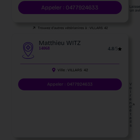
Appeler : 0477924633
Laiss
un av
Trouvez d'autres vétérianires à :
VILLARS
42
Matthieu WITZ
14068
4.8
/5
Ville :
VILLARS
42
Appeler : 0477924633
V
o
i
r
e
n
d
é
t
a
il
s