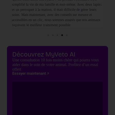
simplifié la vie de ma famille et moi-même. Avec deux lapins
vétéri
et un perroquet à la maison, il était difficile de gérer leurs
santé
soins. Mais maintenant, avec des conseils sur mesure et
seulem
accessibles en un clic, nous sommes assurés que nos animaux
basées
reçoivent le meilleur traitement possible
cette 
Découvrez MyVeto AI
Une consultation 10 fois moins chère qui pourra vous
aider dans le soin de votre animal. Profitez d’un essai
offert
Essayer maintenant