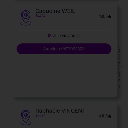
Capucine WEIL
34494
4.8
/5
Ville :
VILLARS
42
Appeler : 0477924633
V
o
i
r
e
n
d
é
t
a
il
s
Raphaële VINCENT
26894
4.8
/5