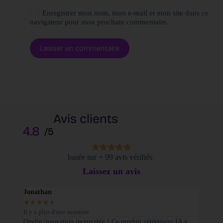
Enregistrer mon nom, mon e-mail et mon site dans ce
navigateur pour mon prochain commentaire.
Laisser un commentaire
Avis clients
4.8
/5
basée sur + 99 avis vérifiés
Laissez un avis
Jonathan
Elodi
★
★
★
★
★
★
★
Il y a plus d'une semaine
Il y a
sé sur
Quelle innovation incroyable ! Ce produit vétérinaire IA a
Je tie