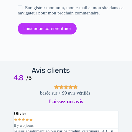
Enregistrer mon nom, mon e-mail et mon site dans ce
navigateur pour mon prochain commentaire.
Laisser un commentaire
Avis clients
4.8
/5
basée sur + 99 avis vérifiés
Laissez un avis
Olivier
Stepha
★
★
★
★
★
★
★
★
Il y a 5 jours
Il y a 2 
Je suis absolument ébloui par ce produit vétérinaire IA ! En
En tant 