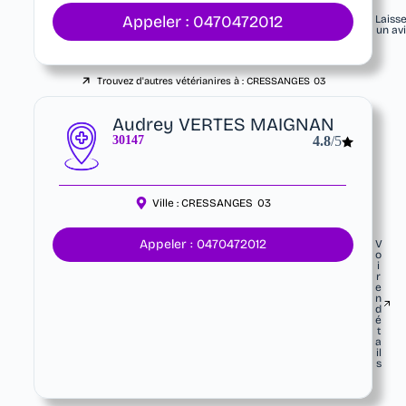
Appeler : 0470472012
Laiss
un av
Trouvez d'autres vétérianires à :
CRESSANGES
03
Audrey VERTES MAIGNAN
30147
4.8
/5
Ville :
CRESSANGES
03
Appeler : 0470472012
V
o
i
r
e
n
d
é
t
a
il
s