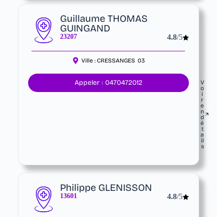
Guillaume THOMAS
GUINGAND
23207
4.8
/5
Ville :
CRESSANGES
03
Appeler : 0470472012
V
o
i
r
e
n
d
é
t
a
il
s
Philippe GLENISSON
13601
4.8
/5