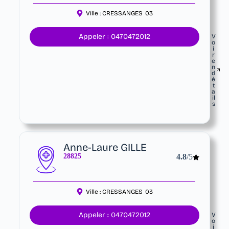
Ville :
CRESSANGES
03
Appeler : 0470472012
V
o
i
r
e
n
d
é
t
a
il
s
Anne-Laure GILLE
28825
4.8
/5
Ville :
CRESSANGES
03
Appeler : 0470472012
V
o
i