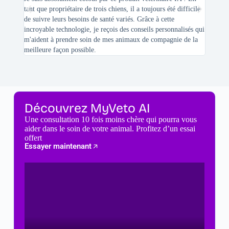
tant que propriétaire de trois chiens, il a toujours été difficile
recherc
de suivre leurs besoins de santé variés. Grâce à cette
mes féli
incroyable technologie, je reçois des conseils personnalisés qui
chats n'
m'aident à prendre soin de mes animaux de compagnie de la
meilleure façon possible.
Découvrez MyVeto AI
Une consultation 10 fois moins chère qui pourra vous
aider dans le soin de votre animal. Profitez d’un essai
offert
Essayer maintenant