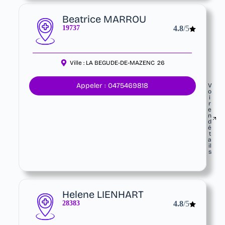
Beatrice MARROU
19737
4.8
/5
Ville :
LA BEGUDE-DE-MAZENC
26
Appeler : 0475469818
V
o
i
r
e
n
d
é
t
a
il
s
Helene LIENHART
28383
4.8
/5