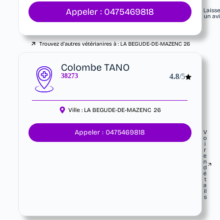
Appeler : 0475469818
Laiss
un av
Trouvez d'autres vétérianires à :
LA BEGUDE-DE-MAZENC
26
Colombe TANO
38273
4.8
/5
Ville :
LA BEGUDE-DE-MAZENC
26
Appeler : 0475469818
V
o
i
r
e
n
d
é
t
a
il
s