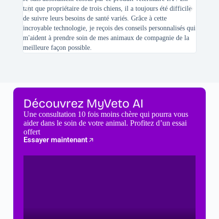
tant que propriétaire de trois chiens, il a toujours été difficile
recherc
de suivre leurs besoins de santé variés. Grâce à cette
mes féli
incroyable technologie, je reçois des conseils personnalisés qui
chats n'
m'aident à prendre soin de mes animaux de compagnie de la
meilleure façon possible.
Découvrez MyVeto AI
Une consultation 10 fois moins chère qui pourra vous
aider dans le soin de votre animal. Profitez d’un essai
offert
Essayer maintenant