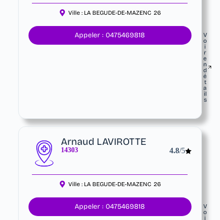
Ville :
LA BEGUDE-DE-MAZENC
26
Appeler : 0475469818
V
o
i
r
e
n
d
é
t
a
il
s
Arnaud LAVIROTTE
14303
4.8
/5
Ville :
LA BEGUDE-DE-MAZENC
26
Appeler : 0475469818
V
o
i