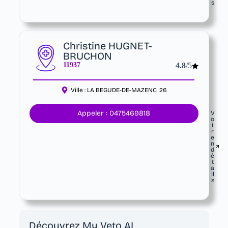
s
Christine HUGNET-
BRUCHON
11937
4.8
/5
Ville :
LA BEGUDE-DE-MAZENC
26
Appeler : 0475469818
V
o
i
r
e
n
d
é
t
a
il
s
Découvrez My Veto AI