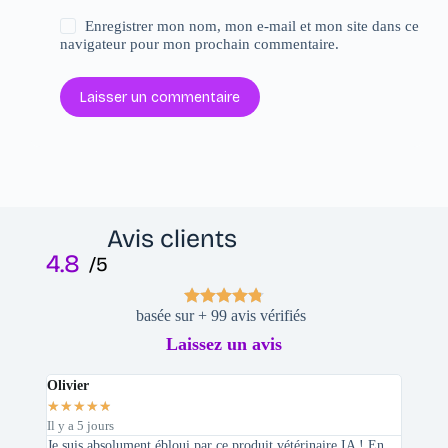
Enregistrer mon nom, mon e-mail et mon site dans ce
navigateur pour mon prochain commentaire.
Laisser un commentaire
Avis clients
4.8
/5
basée sur + 99 avis vérifiés
Laissez un avis
Olivier
Stepha
★
★
★
★
★
★
★
★
Il y a 5 jours
Il y a 2 
Je suis absolument ébloui par ce produit vétérinaire IA ! En
En tant 