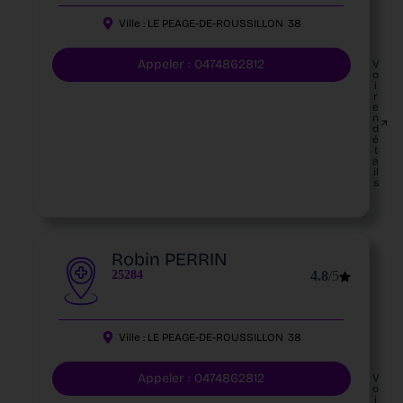
Ville :
LE PEAGE-DE-ROUSSILLON
38
Appeler : 0474862812
V
o
i
r
e
n
d
é
t
a
il
s
Robin PERRIN
25284
4.8
/5
Ville :
LE PEAGE-DE-ROUSSILLON
38
Appeler : 0474862812
V
o
i