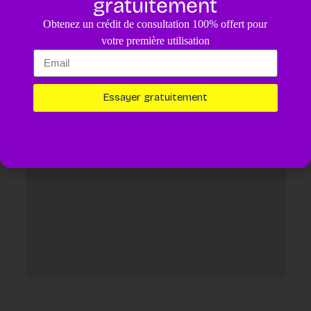
gratuitement
4.8
/5
Obtenez un crédit de consultation 100% offert pour
Un diagnostic pour votre animal assisté par IA.
4,99€
votre première utilisation
Essayer maintenant
Essayer gratuitement