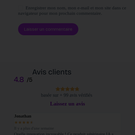
Enregistrer mon nom, mon e-mail et mon site dans ce
navigateur pour mon prochain commentaire.
Laisser un commentaire
Avis clients
4.8
/5
basée sur + 99 avis vérifiés
Laissez un avis
Jonathan
Elodi
★
★
★
★
★
★
★
Il y a plus d'une semaine
Il y a
sé sur
Quelle innovation incroyable ! Ce produit vétérinaire IA a
Je tie