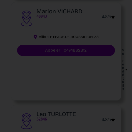
Marion VICHARD
40943
4.8
/5
Ville :
LE PEAGE-DE-ROUSSILLON
38
Appeler : 0474862812
V
o
i
r
e
n
d
é
t
a
il
s
Leo TURLOTTE
32846
4.8
/5