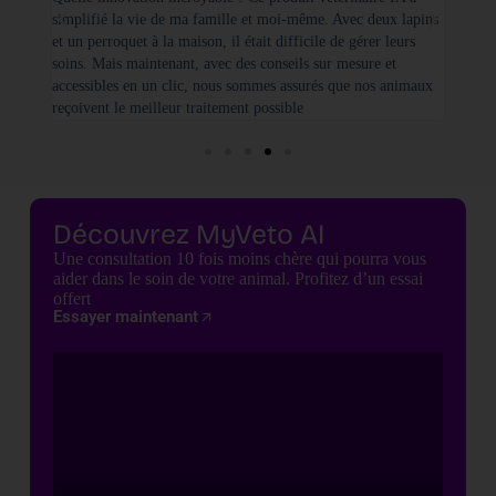
simplifié la vie de ma famille et moi-même. Avec deux lapins
vétéri
et un perroquet à la maison, il était difficile de gérer leurs
santé
soins. Mais maintenant, avec des conseils sur mesure et
seulem
accessibles en un clic, nous sommes assurés que nos animaux
basées
reçoivent le meilleur traitement possible
cette 
Découvrez MyVeto AI
Une consultation 10 fois moins chère qui pourra vous
aider dans le soin de votre animal. Profitez d’un essai
offert
Essayer maintenant