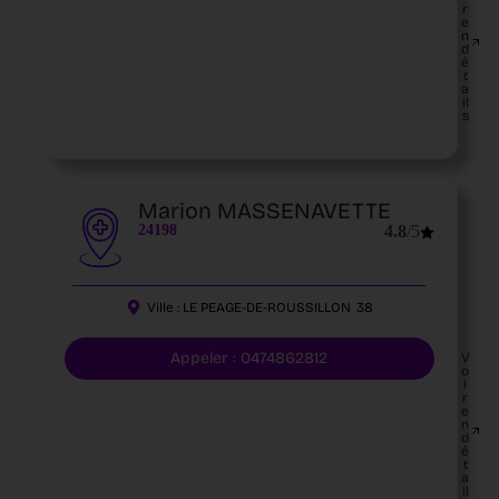
r
e
n
d
é
t
a
il
s
Marion MASSENAVETTE
24198
4.8
/5
Ville :
LE PEAGE-DE-ROUSSILLON
38
Appeler : 0474862812
V
o
i
r
e
n
d
é
t
a
il