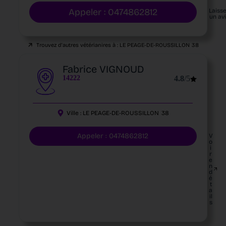
Appeler : 0474862812
Laiss
un av
Trouvez d'autres vétérianires à :
LE PEAGE-DE-ROUSSILLON
38
Fabrice VIGNOUD
14222
4.8
/5
Ville :
LE PEAGE-DE-ROUSSILLON
38
Appeler : 0474862812
V
o
i
r
e
n
d
é
t
a
il
s