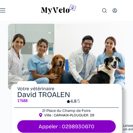
Votre vétérinaire
David TROALEN
17688
4.8
/5
21 Place du Champ de Foire
Ville :
CARHAIX-PLOUGUER
29
Appeler : 0298930670
Laiss
un av