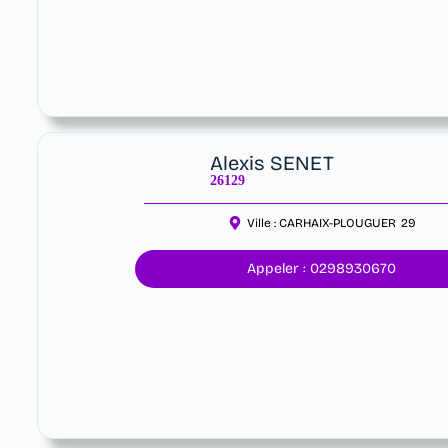
Alexis SENET
26129
Ville :
CARHAIX-PLOUGUER
29
Appeler : 0298930670