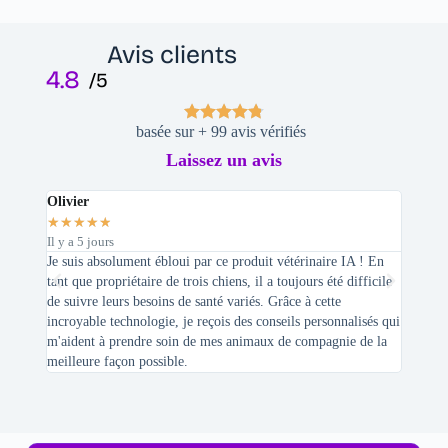
Avis clients
4.8
/5
basée sur + 99 avis vérifiés
Laissez un avis
Olivier
Stepha
★
★
★
★
★
★
★
★
Il y a 5 jours
Il y a 2 
Je suis absolument ébloui par ce produit vétérinaire IA ! En
En tant 
tant que propriétaire de trois chiens, il a toujours été difficile
recherc
de suivre leurs besoins de santé variés. Grâce à cette
mes féli
incroyable technologie, je reçois des conseils personnalisés qui
chats n'
m'aident à prendre soin de mes animaux de compagnie de la
meilleure façon possible.