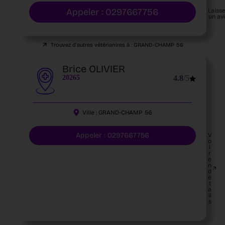
Appeler : 0297667756
Laiss
un av
Trouvez d'autres vétérianires à :
GRAND-CHAMP
56
Brice OLIVIER
20265
4.8
/5
Ville :
GRAND-CHAMP
56
Appeler : 0297667756
V
o
i
r
e
n
d
é
t
a
il
s