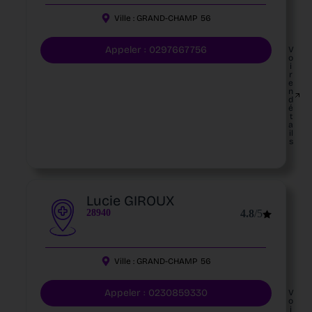
Ville :
GRAND-CHAMP
56
Appeler : 0297667756
V
o
i
r
e
n
d
é
t
a
il
s
Lucie GIROUX
28940
4.8
/5
Ville :
GRAND-CHAMP
56
Appeler : 0230859330
V
o
i