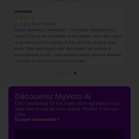
Jonathan
Elodi
★
★
★
★
★
★
★
Il y a plus d'une semaine
Il y a
sé sur
Quelle innovation incroyable ! Ce produit vétérinaire IA a
Je tie
simplifié la vie de ma famille et moi-même. Avec deux lapins
vétéri
et un perroquet à la maison, il était difficile de gérer leurs
santé
soins. Mais maintenant, avec des conseils sur mesure et
seulem
accessibles en un clic, nous sommes assurés que nos animaux
basées
reçoivent le meilleur traitement possible
cette 
Découvrez MyVeto AI
Une consultation 10 fois moins chère qui pourra vous
aider dans le soin de votre animal. Profitez d’un essai
offert
Essayer maintenant