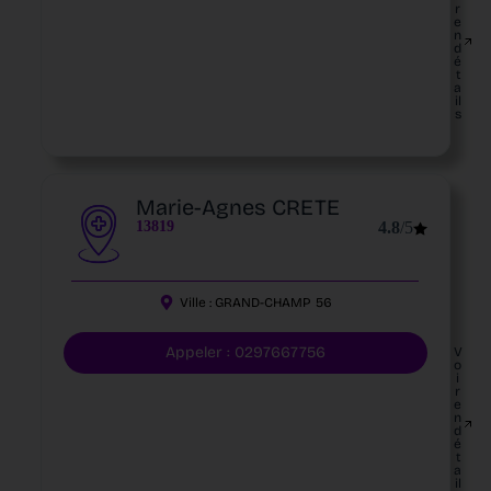
r
e
n
d
é
t
a
il
s
Marie-Agnes CRETE
13819
4.8
/5
Ville :
GRAND-CHAMP
56
Appeler : 0297667756
V
o
i
r
e
n
d
é
t
a
il