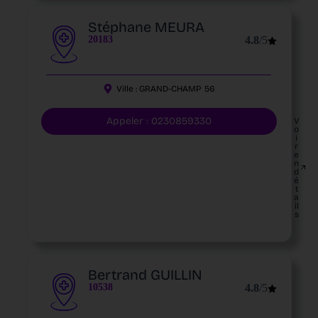
Stéphane MEURA
20183
4.8
/5
Ville :
GRAND-CHAMP
56
Appeler : 0230859330
V
o
i
r
e
n
d
é
t
a
il
s
Bertrand GUILLIN
10538
4.8
/5