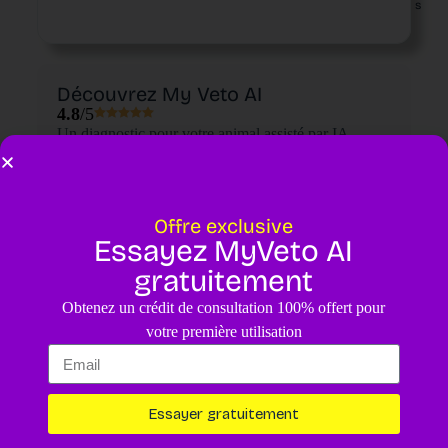
s
Découvrez My Veto AI
4.8
/5
Un diagnostic pour votre animal assisté par IA.
4,99€
Essayer maintenant
Offre exclusive
Essayez MyVeto AI
gratuitement
Obtenez un crédit de consultation 100% offert pour
votre première utilisation
Essayer gratuitement