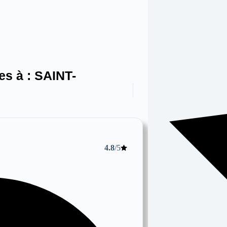
es à :
SAINT-
4.8
/5