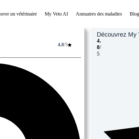
uver un vétérinaire
My Veto AI
Annuaires des maladies
Blog
Découvrez My 
4.
4.8
/5
8
/
5