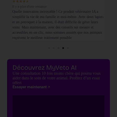
★
★
★
★
★
★
★
Il y a plus d'une semaine
Il y a
sé sur
Quelle innovation incroyable ! Ce produit vétérinaire IA a
Je tie
simplifié la vie de ma famille et moi-même. Avec deux lapins
vétéri
et un perroquet à la maison, il était difficile de gérer leurs
santé
soins. Mais maintenant, avec des conseils sur mesure et
seulem
accessibles en un clic, nous sommes assurés que nos animaux
basées
reçoivent le meilleur traitement possible
cette 
Découvrez MyVeto AI
Une consultation 10 fois moins chère qui pourra vous
aider dans le soin de votre animal. Profitez d’un essai
offert
Essayer maintenant