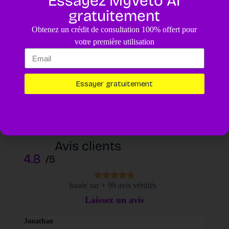
Essayez MyVeto AI
gratuitement
Obtenez un crédit de consultation 100% offert pour
Enregistrer mon nom, mon e-mail et mon site dans ce
votre première utilisation
navigateur pour mon prochain commentaire.
Laisser un commentaire
Essayer gratuitement
Avis clients
4.8
/5
basée sur + 99 avis vérifiés
Laissez un avis
Jonathan
Elodi