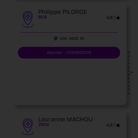
Philippe PILORGE
8618
4.8
/5
Ville :
PACÉ
35
Appeler : 0299852519
V
o
i
r
e
n
d
é
t
a
il
s
Lauranne MACHOU
28850
4.8
/5