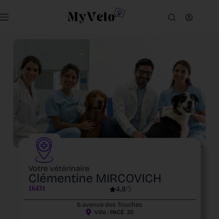
Votre vétérinaire
Clémentine MIRCOVICH
16431
4.8
/5
6 avenue des Touches
Ville :
PACÉ
35