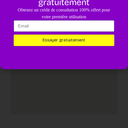
gratuitement
4.8
/5
Obtenez un crédit de consultation 100% offert pour
Un diagnostic pour votre animal assisté par IA.
4,99€
votre première utilisation
Essayer maintenant
Essayer gratuitement