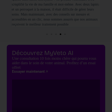
simplifié la vie de ma famille et moi-même. Avec deux lapins
vétéri
et un perroquet à la maison, il était difficile de gérer leurs
santé
soins. Mais maintenant, avec des conseils sur mesure et
seulem
accessibles en un clic, nous sommes assurés que nos animaux
basées
reçoivent le meilleur traitement possible
cette 
Découvrez MyVeto AI
Une consultation 10 fois moins chère qui pourra vous
aider dans le soin de votre animal. Profitez d’un essai
offert
Essayer maintenant