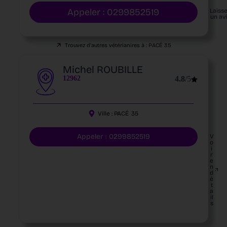
Appeler : 0299852519
Laiss
un av
Trouvez d'autres vétérianires à :
PACÉ
35
Michel ROUBILLE
12962
4.8
/5
Ville :
PACÉ
35
Appeler : 0299852519
V
o
i
r
e
n
d
é
t
a
il
s