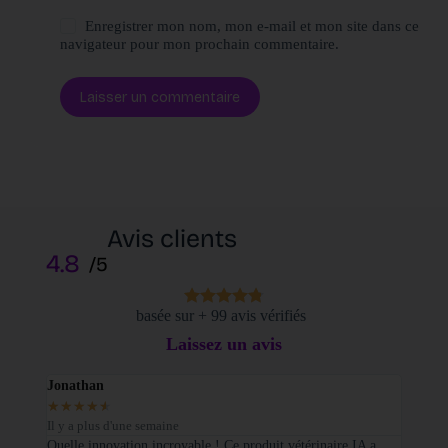
Enregistrer mon nom, mon e-mail et mon site dans ce
navigateur pour mon prochain commentaire.
Laisser un commentaire
Avis clients
4.8
/5
basée sur + 99 avis vérifiés
Laissez un avis
Jonathan
Elodi
★
★
★
★
★
★
★
Il y a plus d'une semaine
Il y a
sé sur
Quelle innovation incroyable ! Ce produit vétérinaire IA a
Je tie