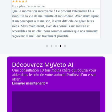
★
★
★
★
★
★
★
Il y a plus d'une semaine
Il y a
sé sur
Quelle innovation incroyable ! Ce produit vétérinaire IA a
Je tie
simplifié la vie de ma famille et moi-même. Avec deux lapins
vétéri
et un perroquet à la maison, il était difficile de gérer leurs
santé
soins. Mais maintenant, avec des conseils sur mesure et
seulem
accessibles en un clic, nous sommes assurés que nos animaux
basées
reçoivent le meilleur traitement possible
cette 
Découvrez MyVeto AI
Une consultation 10 fois moins chère qui pourra vous
aider dans le soin de votre animal. Profitez d’un essai
offert
Essayer maintenant