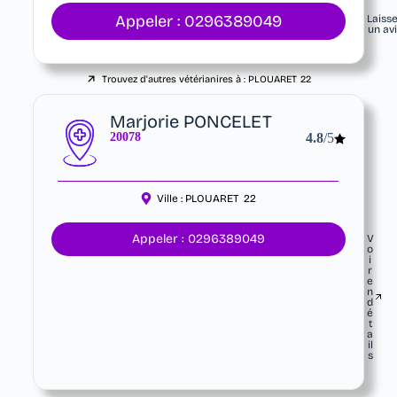
Appeler : 0296389049
Laiss
un av
Trouvez d'autres vétérianires à :
PLOUARET
22
Marjorie PONCELET
20078
4.8
/5
Ville :
PLOUARET
22
Appeler : 0296389049
V
o
i
r
e
n
d
é
t
a
il
s