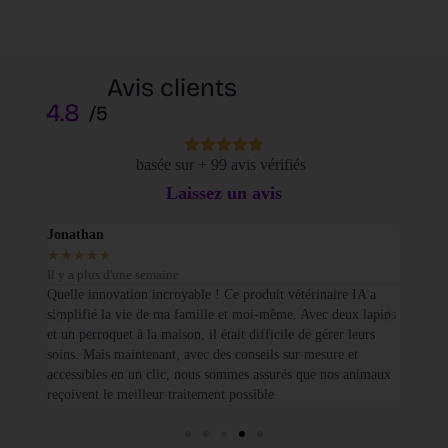
Avis clients
4.8
/5
basée sur + 99 avis vérifiés
Laissez un avis
Jonathan
Elodi
★
★
★
★
★
★
★
Il y a plus d'une semaine
Il y a
sé sur
Quelle innovation incroyable ! Ce produit vétérinaire IA a
Je tie
simplifié la vie de ma famille et moi-même. Avec deux lapins
vétéri
et un perroquet à la maison, il était difficile de gérer leurs
santé
soins. Mais maintenant, avec des conseils sur mesure et
seulem
accessibles en un clic, nous sommes assurés que nos animaux
basées
reçoivent le meilleur traitement possible
cette 