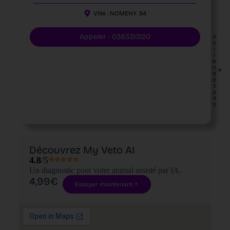
Ville :
NOMENY
54
Appeler : 0383313120
V
o
i
r
e
n
d
é
t
a
il
s
Découvrez My Veto AI
4.8
/5
Un diagnostic pour votre animal assisté par IA.
4,99€
Essayer maintenant