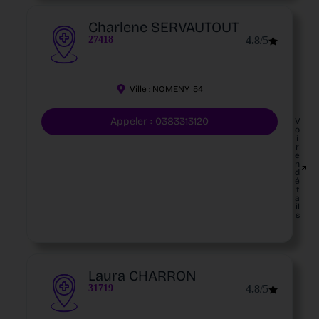
Charlene SERVAUTOUT
27418
4.8
/5
Ville :
NOMENY
54
Appeler : 0383313120
V
o
i
r
e
n
d
é
t
a
il
s
Laura CHARRON
31719
4.8
/5