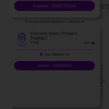
Appeler : 0383313120
Laiss
un av
Trouvez d'autres vétérianires à :
NOMENY
54
Vincent Marc Robert
THIRIET
17026
4.8
/5
Ville :
NOMENY
54
Appeler : 0383313120
V
o
i
r
e
n
d
é
t
a
il
s