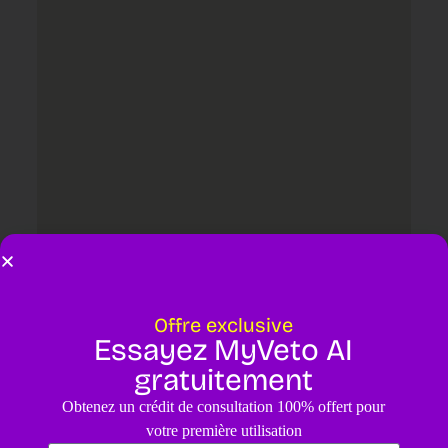
Offre exclusive
Essayez MyVeto AI
Laisser un commentaire
gratuitement
Votre adresse e-mail ne sera pas publiée.
Les champs obligatoires
Obtenez un crédit de consultation 100% offert pour
sont indiqués avec
*
votre première utilisation