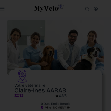
Votre vétérinaire
Claire-Ines AARAB
32712
4.8
/5
9 Quai Emile Benoit
Ville :
NOMENY
54