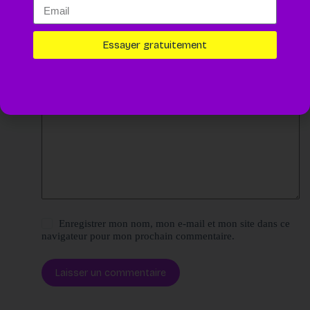
Nom
*
E-mail
*
Essayer gratuitement
Site web
Ajouter un commentaire
*
Enregistrer mon nom, mon e-mail et mon site dans ce
navigateur pour mon prochain commentaire.
Laisser un commentaire