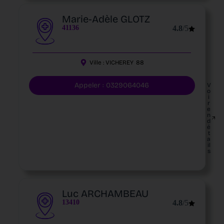
Marie-Adèle GLOTZ
41136
4.8
/5
Ville :
VICHEREY
88
Appeler : 0329064046
V
o
i
r
e
n
d
é
t
a
il
s
Luc ARCHAMBEAU
13410
4.8
/5