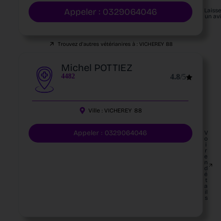
Appeler : 0329064046
Laiss
un av
Trouvez d'autres vétérianires à :
VICHEREY
88
Michel POTTIEZ
4482
4.8
/5
Ville :
VICHEREY
88
Appeler : 0329064046
V
o
i
r
e
n
d
é
t
a
il
s