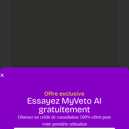
Offre exclusive
Essayez MyVeto AI
Laisser un commentaire
gratuitement
Votre adresse e-mail ne sera pas publiée.
Les champs obligatoires
Obtenez un crédit de consultation 100% offert pour
sont indiqués avec
*
votre première utilisation