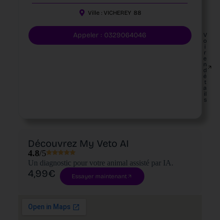
Ville :
VICHEREY
88
Appeler : 0329064046
V
o
i
r
e
n
d
é
t
a
il
s
Découvrez My Veto AI
4.8
/5
Un diagnostic pour votre animal assisté par IA.
4,99€
Essayer maintenant