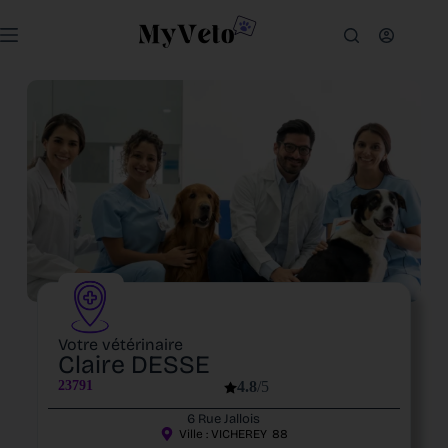
Votre vétérinaire
Claire DESSE
23791
4.8
/5
6 Rue Jallois
Ville :
VICHEREY
88