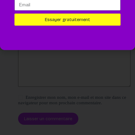
Nom
*
E-mail
*
Essayer gratuitement
Site web
Ajouter un commentaire
*
Enregistrer mon nom, mon e-mail et mon site dans ce
navigateur pour mon prochain commentaire.
Laisser un commentaire