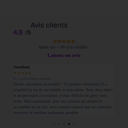
Avis clients
4.8
/5
basée sur + 99 avis vérifiés
Laissez un avis
Jonathan
Elodi
★
★
★
★
★
★
★
Il y a plus d'une semaine
Il y a
sé sur
Quelle innovation incroyable ! Ce produit vétérinaire IA a
Je tie
simplifié la vie de ma famille et moi-même. Avec deux lapins
vétéri
et un perroquet à la maison, il était difficile de gérer leurs
santé
soins. Mais maintenant, avec des conseils sur mesure et
seulem
accessibles en un clic, nous sommes assurés que nos animaux
basées
reçoivent le meilleur traitement possible
cette 