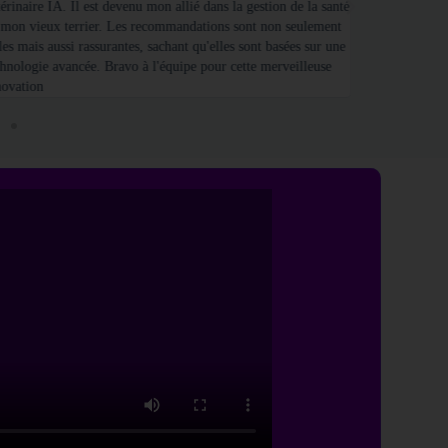
érinaire IA. Il est devenu mon allié dans la gestion de la santé
que propriétaire
 mon vieux terrier. Les recommandations sont non seulement
suivre leurs be
les mais aussi rassurantes, sachant qu'elles sont basées sur une
technologie, je
chnologie avancée. Bravo à l'équipe pour cette merveilleuse
prendre soin d
novation
façon possible.