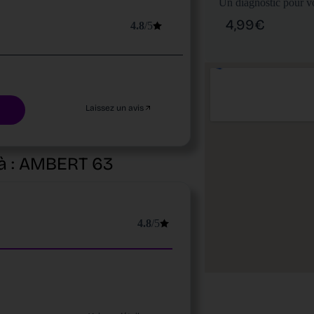
Un diagnostic pour vo
4,99€
4.8
/5
Laissez un avis
à :
AMBERT
63
4.8
/5