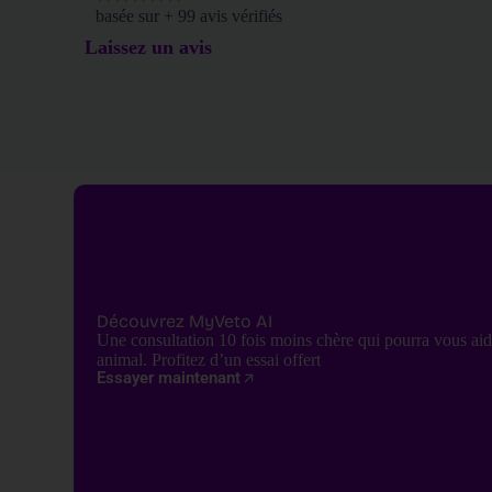
être de mes félins.
l'IA a complètement changé ma perspective. Les
basée sur + 99 avis vérifiés
. Mes chats n'ont
recommandations sont personnalisées, pratiques et
Laissez un avis
incroyablement utiles
Découvrez MyVeto AI
Une consultation 10 fois moins chère qui pourra vous aid
animal. Profitez d’un essai offert
Essayer maintenant