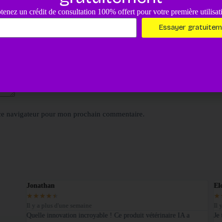
E-mail
*
tenez un crédit de consultation 100% offert pour votre première utilisat
Essayer gratuite
ce navigateur pour mon prochain commentaire.
Jonathan
El
★
★
★
★
★
★
Il y a plus d'une semaine
Il 
é sur
Quelle innovation incroyable ! Ce produit vétérinaire IA a
Je