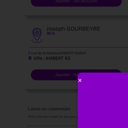
Appeler : 0473820240
Joseph GOURBEYRE
9874
3 rue de la Masse,AMBERT 63600
Ville :
AMBERT
63
Appeler : 0473820240
Laisser un commentaire
Votre adresse e-mail ne sera pas publiée.
Les champs obligatoires