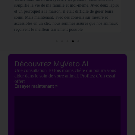
simplifié la vie de ma famille et moi-même. Avec deux lapins
vétéri
et un perroquet à la maison, il était difficile de gérer leurs
santé
soins. Mais maintenant, avec des conseils sur mesure et
seulem
accessibles en un clic, nous sommes assurés que nos animaux
basées
reçoivent le meilleur traitement possible
cette 
Découvrez MyVeto AI
Une consultation 10 fois moins chère qui pourra vous
aider dans le soin de votre animal. Profitez d’un essai
offert
Essayer maintenant