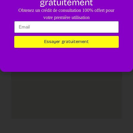
gratuitement
4.8
/5
Obtenez un crédit de consultation 100% offert pour
Un diagnostic pour votre animal assisté par IA.
4,99€
votre première utilisation
Essayer maintenant
Essayer gratuitement