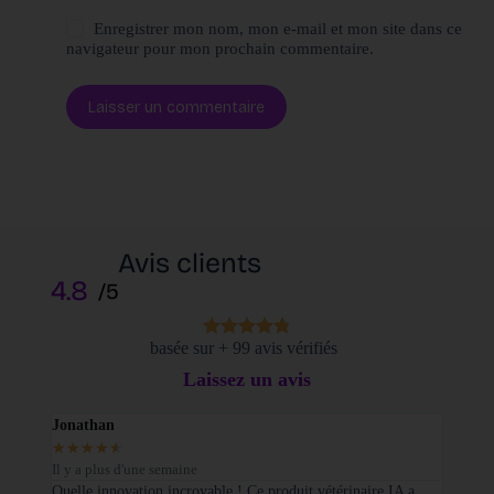
Enregistrer mon nom, mon e-mail et mon site dans ce
navigateur pour mon prochain commentaire.
Laisser un commentaire
Avis clients
4.8
/5
basée sur + 99 avis vérifiés
Laissez un avis
Jonathan
Elodi
★
★
★
★
★
★
★
Il y a plus d'une semaine
Il y a
sé sur
Quelle innovation incroyable ! Ce produit vétérinaire IA a
Je tie