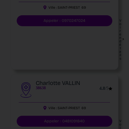
Ville :
SAINT-PRIEST
69
Appeler : 0970247024
V
o
i
r
e
n
d
é
t
a
il
s
Charlotte VALLIN
38638
4.8
/5
Ville :
SAINT-PRIEST
69
Appeler : 0481091840
V
o
i