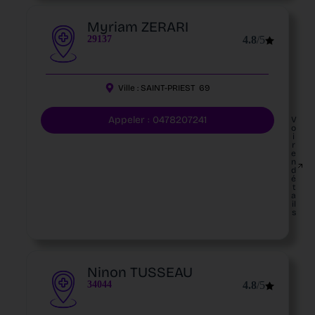
Myriam ZERARI
29137
4.8
/5
Ville :
SAINT-PRIEST
69
Appeler : 0478207241
V
o
i
r
e
n
d
é
t
a
il
s
Ninon TUSSEAU
34044
4.8
/5