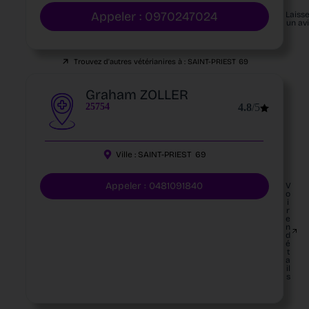
Appeler : 0970247024
Laiss
un av
Trouvez d'autres vétérianires à :
SAINT-PRIEST
69
Graham ZOLLER
25754
4.8
/5
Ville :
SAINT-PRIEST
69
Appeler : 0481091840
V
o
i
r
e
n
d
é
t
a
il
s