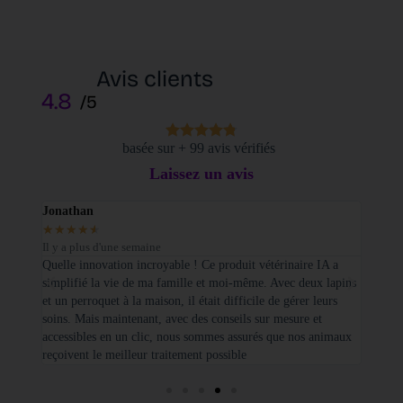
Avis clients
4.8
/5
basée sur + 99 avis vérifiés
Laissez un avis
Jonathan
Elodi
★
★
★
★
★
★
★
Il y a plus d'une semaine
Il y a
sé sur
Quelle innovation incroyable ! Ce produit vétérinaire IA a
Je tie
simplifié la vie de ma famille et moi-même. Avec deux lapins
vétéri
et un perroquet à la maison, il était difficile de gérer leurs
santé
soins. Mais maintenant, avec des conseils sur mesure et
seulem
accessibles en un clic, nous sommes assurés que nos animaux
basées
reçoivent le meilleur traitement possible
cette 