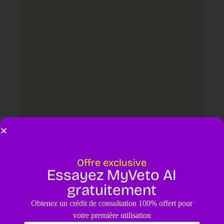
Offre exclusive
Essayez MyVeto AI
Laisser un commentaire
gratuitement
Votre adresse e-mail ne sera pas publiée.
Les champs obligatoires
Obtenez un crédit de consultation 100% offert pour
sont indiqués avec
*
votre première utilisation