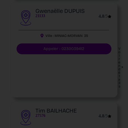
Gwenaëlle DUPUIS
21133
4.8
/5
Ville :
MINIAC-MORVAN
35
Appeler : 0230039412
V
o
i
r
e
n
d
é
t
a
il
s
Tim BAILHACHE
27576
4.8
/5