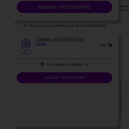
Appeler : 0230039412
Laiss
un av
Trouvez d'autres vétérianires à :
MINIAC-MORVAN
35
Gaelle JOURNOUD
24900
4.8
/5
Ville :
MINIAC-MORVAN
35
Appeler : 0230039412
V
o
i
r
e
n
d
é
t
a
il
s