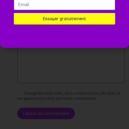
Nom
*
E-mail
*
Essayer gratuitement
Site web
Ajouter un commentaire
*
Enregistrer mon nom, mon e-mail et mon site dans ce
navigateur pour mon prochain commentaire.
Laisser un commentaire