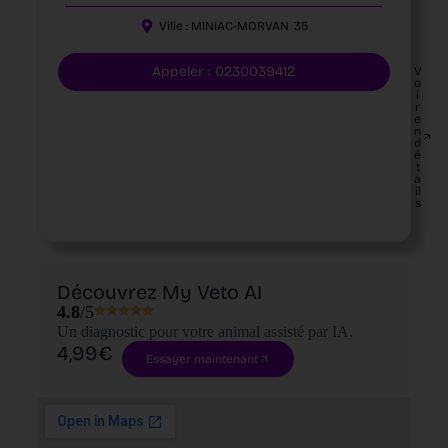
Ville :
MINIAC-MORVAN
35
Appeler : 0230039412
V
o
i
r
e
n
d
é
t
a
il
s
Découvrez My Veto AI
4.8
/5
Un diagnostic pour votre animal assisté par IA.
4,99€
Essayer maintenant