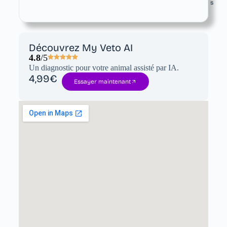
s
Découvrez My Veto AI
4.8
/5
Un diagnostic pour votre animal assisté par IA.
4,99€
Essayer maintenant