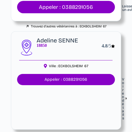
Appeler : 0388291056
Laiss
un av
Trouvez d'autres vétérianires à :
ECKBOLSHEIM
67
Adeline SENNE
18850
4.8
/5
Ville :
ECKBOLSHEIM
67
Appeler : 0388291056
V
o
i
r
e
n
d
é
t
a
il
s