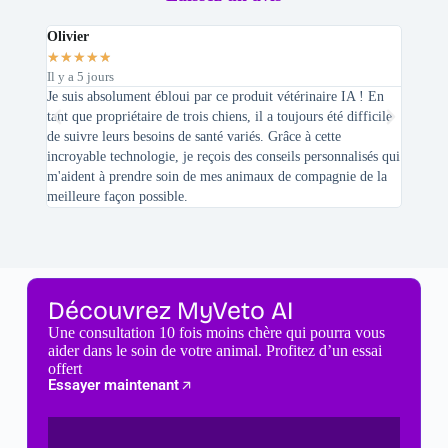
Olivier
Stepha
★
★
★
★
★
★
★
★
Il y a 5 jours
Il y a 2 
Je suis absolument ébloui par ce produit vétérinaire IA ! En
En tant 
tant que propriétaire de trois chiens, il a toujours été difficile
recherc
de suivre leurs besoins de santé variés. Grâce à cette
mes féli
incroyable technologie, je reçois des conseils personnalisés qui
chats n'
m'aident à prendre soin de mes animaux de compagnie de la
meilleure façon possible.
Découvrez MyVeto AI
Une consultation 10 fois moins chère qui pourra vous
aider dans le soin de votre animal. Profitez d’un essai
offert
Essayer maintenant