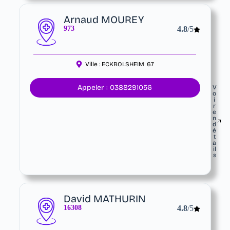
Arnaud MOUREY
973
4.8
/5
Ville :
ECKBOLSHEIM
67
Appeler : 0388291056
V
o
i
r
e
n
d
é
t
a
il
s
David MATHURIN
16308
4.8
/5