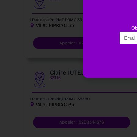
1 Rue de la Prairie,PIPRIAC 35550
Ville :
PIPRIAC
35
Ob
Appeler : 0299344576
Claire JUTEL
32316
1 Rue de la Prairie,PIPRIAC 35550
Ville :
PIPRIAC
35
Appeler : 0299344576