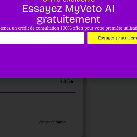
4.8
/5
Essayez MyVeto AI
gratuitement
tenez un crédit de consultation 100% offert pour votre première utilisat
Essayer gratuite
Voir en détails
4.8
/5
Voir en détails