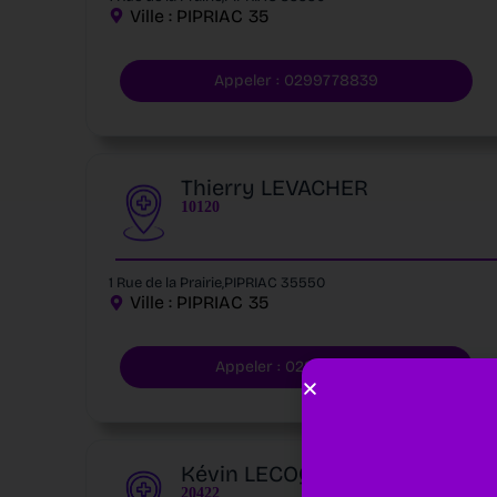
Ville :
PIPRIAC
35
Appeler : 0299778839
Thierry LEVACHER
10120
1 Rue de la Prairie,PIPRIAC 35550
Ville :
PIPRIAC
35
Appeler : 0299344576
Kévin LECOQ
20422