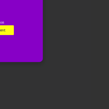
ion
ment