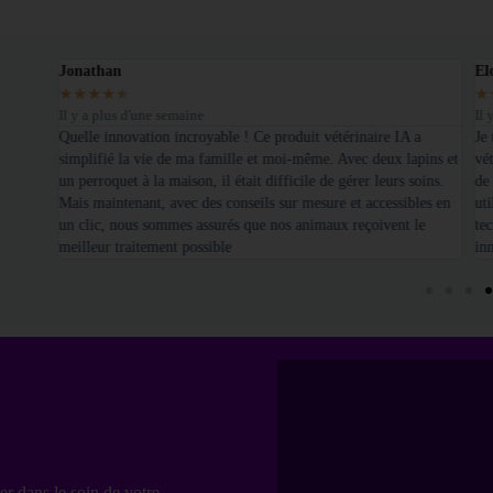
Jonathan
El
★
★
★
★
★
★
Il y a plus d'une semaine
Il 
é sur
Quelle innovation incroyable ! Ce produit vétérinaire IA a
Je
simplifié la vie de ma famille et moi-même. Avec deux lapins et
vét
un perroquet à la maison, il était difficile de gérer leurs soins.
de
Mais maintenant, avec des conseils sur mesure et accessibles en
uti
un clic, nous sommes assurés que nos animaux reçoivent le
te
meilleur traitement possible
in
er dans le soin de votre