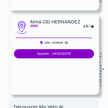
s
Alma CID HERNANDEZ
20982
4.8
/5
Ville :
VOIRON
38
Appeler : 0476050175
V
o
i
r
e
n
d
é
t
a
il
s
Découvrez My Veto AI