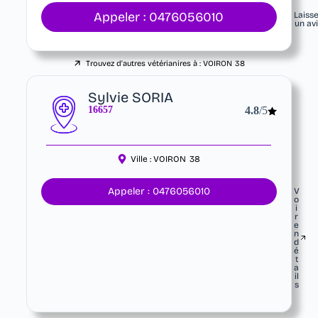
Appeler : 0476056010
Laiss
un av
Trouvez d'autres vétérianires à :
VOIRON
38
Sylvie SORIA
16657
4.8
/5
Ville :
VOIRON
38
Appeler : 0476056010
V
o
i
r
e
n
d
é
t
a
il
s