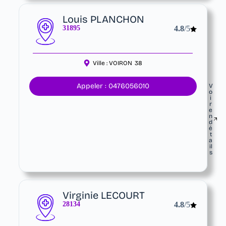
Louis PLANCHON
31895
4.8
/5
Ville :
VOIRON
38
Appeler : 0476056010
V
o
i
r
e
n
d
é
t
a
il
s
Virginie LECOURT
28134
4.8
/5