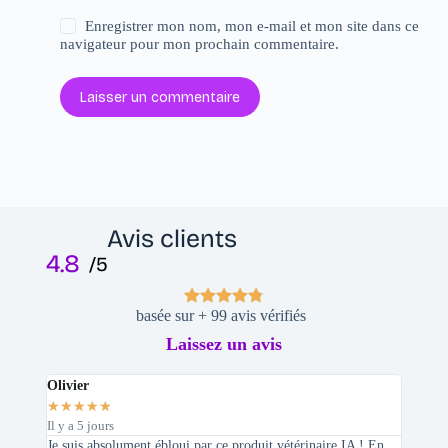
Enregistrer mon nom, mon e-mail et mon site dans ce
navigateur pour mon prochain commentaire.
Laisser un commentaire
Avis clients
4.8
/5
basée sur + 99 avis vérifiés
Laissez un avis
Olivier
Stepha
★
★
★
★
★
★
★
★
Il y a 5 jours
Il y a 2 
Je suis absolument ébloui par ce produit vétérinaire IA ! En
En tant 