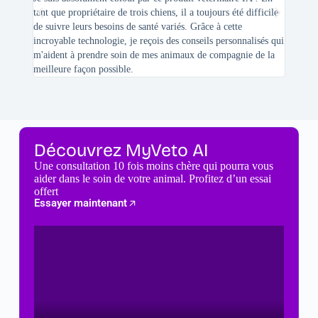
tant que propriétaire de trois chiens, il a toujours été difficile
recherc
de suivre leurs besoins de santé variés. Grâce à cette
mes féli
incroyable technologie, je reçois des conseils personnalisés qui
chats n'
m'aident à prendre soin de mes animaux de compagnie de la
meilleure façon possible.
Découvrez MyVeto AI
Une consultation 10 fois moins chère qui pourra vous
aider dans le soin de votre animal. Profitez d’un essai
offert
Essayer maintenant