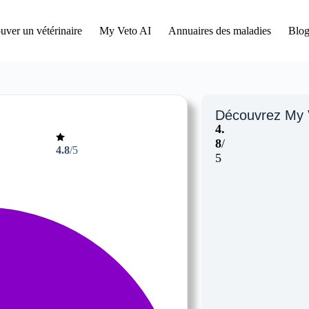
uver un vétérinaire
My Veto AI
Annuaires des maladies
Blog
Découvrez My 
4.
8
/
4.8
/5
5