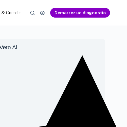
Démarrez un diagnostic
 & Conseils
Veto AI