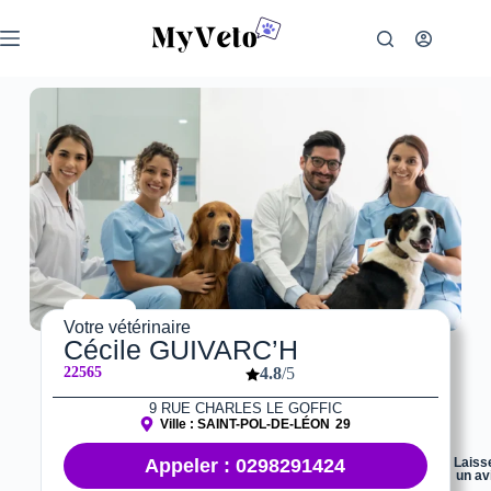
Votre vétérinaire
Cécile GUIVARC’H
22565
4.8
/5
9 RUE CHARLES LE GOFFIC
Ville :
SAINT-POL-DE-LÉON
29
Appeler : 0298291424
Laiss
un av