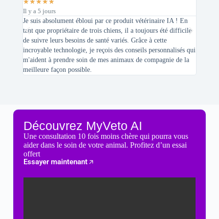
★
★
★
★
★
★
★
★
Il y a 5 jours
Il y a 2 
Je suis absolument ébloui par ce produit vétérinaire IA ! En
En tant 
tant que propriétaire de trois chiens, il a toujours été difficile
recherc
de suivre leurs besoins de santé variés. Grâce à cette
mes féli
incroyable technologie, je reçois des conseils personnalisés qui
chats n'
m'aident à prendre soin de mes animaux de compagnie de la
meilleure façon possible.
Découvrez MyVeto AI
Une consultation 10 fois moins chère qui pourra vous
aider dans le soin de votre animal. Profitez d’un essai
offert
Essayer maintenant