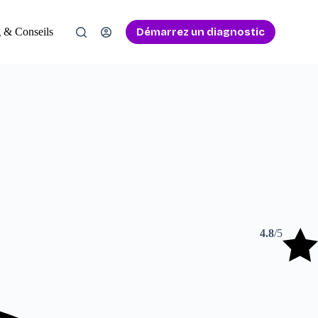
Démarrez un diagnostic
 & Conseils
4.8
/5