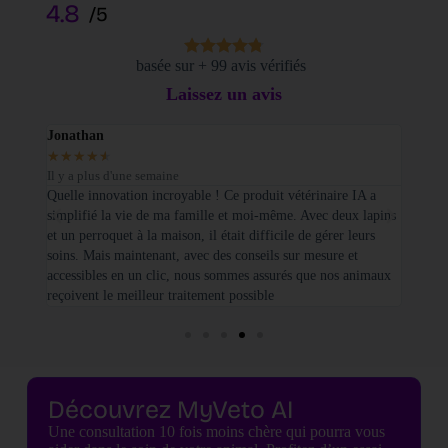
4.8
/5
basée sur + 99 avis vérifiés
Laissez un avis
Jonathan
Elodi
★
★
★
★
★
★
★
Il y a plus d'une semaine
Il y a
sé sur
Quelle innovation incroyable ! Ce produit vétérinaire IA a
Je tie
simplifié la vie de ma famille et moi-même. Avec deux lapins
vétéri
et un perroquet à la maison, il était difficile de gérer leurs
santé
soins. Mais maintenant, avec des conseils sur mesure et
seulem
accessibles en un clic, nous sommes assurés que nos animaux
basées
reçoivent le meilleur traitement possible
cette 
Découvrez MyVeto AI
Une consultation 10 fois moins chère qui pourra vous