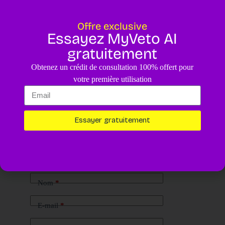
Offre exclusive
Essayez MyVeto AI
gratuitement
Obtenez un crédit de consultation 100% offert pour
votre première utilisation
Essayer gratuitement
Laisser un commentaire
Votre adresse e-mail ne sera pas publiée.
Les champs obligatoires
sont indiqués avec
*
Nom
*
E-mail
*