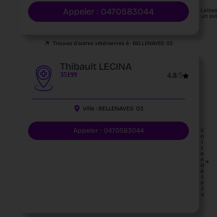
Appeler : 0470583044
Laiss
un av
Trouvez d'autres vétérianires à :
BELLENAVES
03
Thibault LECINA
35199
4.8
/5
Ville :
BELLENAVES
03
Appeler : 0470583044
V
o
i
r
e
n
d
é
t
a
il
s