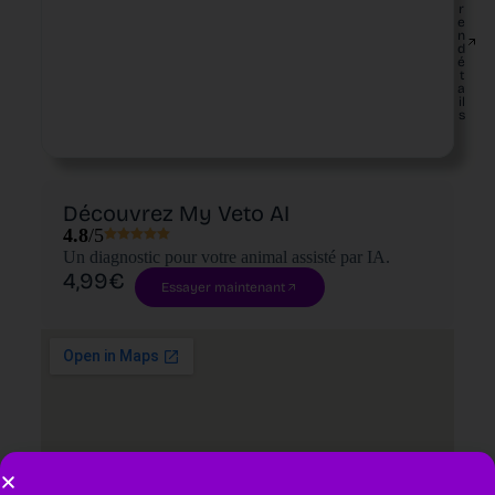
r
e
n
d
é
t
a
il
s
Découvrez My Veto AI
4.8
/5
Un diagnostic pour votre animal assisté par IA.
4,99€
Essayer maintenant