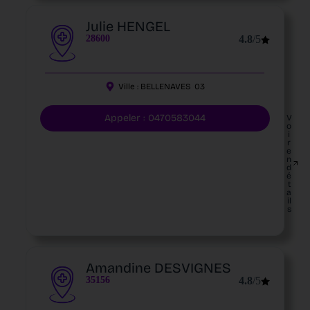
Julie HENGEL
28600
4.8
/5
Ville :
BELLENAVES
03
Appeler : 0470583044
V
o
i
r
e
n
d
é
t
a
il
s
Amandine DESVIGNES
35156
4.8
/5