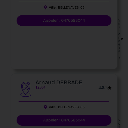
Ville :
BELLENAVES
03
Appeler : 0470583044
V
o
i
r
e
n
d
é
t
a
il
s
Arnaud DEBRADE
12504
4.8
/5
Ville :
BELLENAVES
03
Appeler : 0470583044
V
o
i