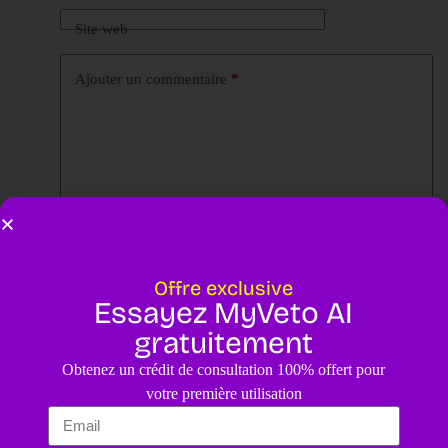
Site web
Ajouter un commentaire
*
Enregistrer mon nom, mon e-mail et mon site dans ce
navigateur pour mon prochain commentaire.
Offre exclusive
Essayez MyVeto AI
Laisser un commentaire
gratuitement
Obtenez un crédit de consultation 100% offert pour
votre première utilisation