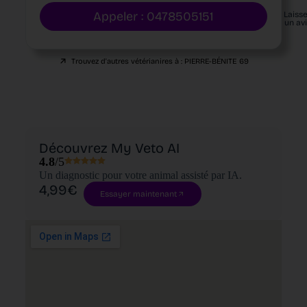
Appeler : 0478505151
Laiss
un av
Trouvez d'autres vétérianires à :
PIERRE-BÉNITE
69
Découvrez My Veto AI
4.8
/5
Un diagnostic pour votre animal assisté par IA.
4,99€
Essayer maintenant