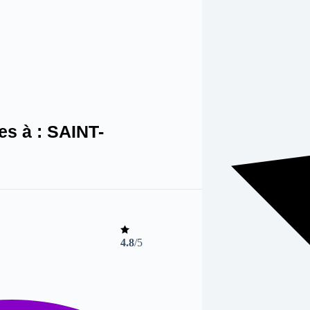
es à :
SAINT-
4.8
/5