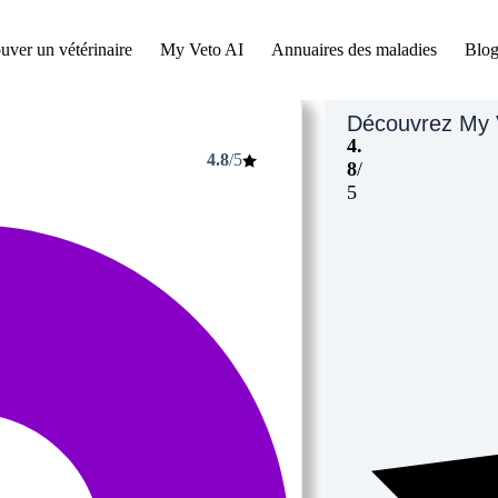
uver un vétérinaire
My Veto AI
Annuaires des maladies
Blog
Découvrez My 
4.
4.8
/5
8
/
5