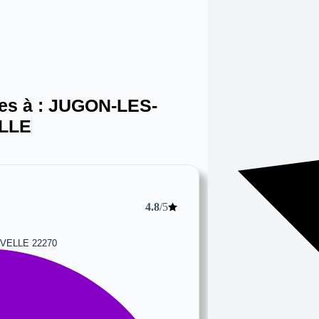
es à :
JUGON-LES-
LLE
4.8
/5
UVELLE 22270