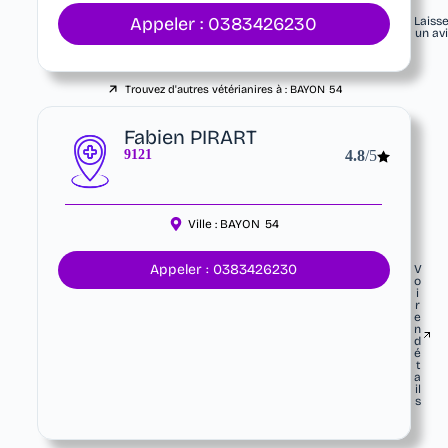
Appeler : 0383426230
Laiss
un av
Trouvez d'autres vétérianires à :
BAYON
54
Fabien PIRART
9121
4.8
/5
Ville :
BAYON
54
Appeler : 0383426230
V
o
i
r
e
n
d
é
t
a
il
s