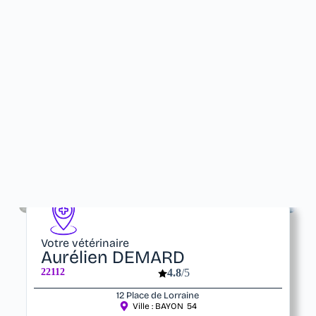
Votre vétérinaire
Aurélien DEMARD
22112
4.8
/5
12 Place de Lorraine
Ville :
BAYON
54