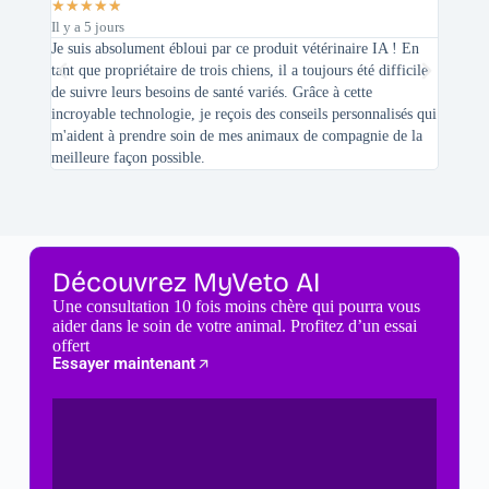
★
★
★
★
★
★
★
★
Il y a 5 jours
Il y a 2 
Je suis absolument ébloui par ce produit vétérinaire IA ! En
En tant 
tant que propriétaire de trois chiens, il a toujours été difficile
recherc
de suivre leurs besoins de santé variés. Grâce à cette
mes féli
incroyable technologie, je reçois des conseils personnalisés qui
chats n'
m'aident à prendre soin de mes animaux de compagnie de la
meilleure façon possible.
Découvrez MyVeto AI
Une consultation 10 fois moins chère qui pourra vous
aider dans le soin de votre animal. Profitez d’un essai
offert
Essayer maintenant