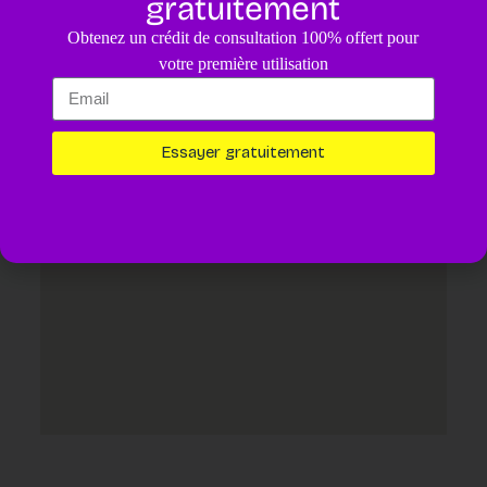
gratuitement
4.8
/5
Obtenez un crédit de consultation 100% offert pour
Un diagnostic pour votre animal assisté par IA.
4,99€
votre première utilisation
Essayer maintenant
Essayer gratuitement