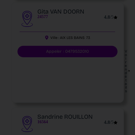
Gita VAN DOORN
24577
4.8
/5
Ville :
AIX LES BAINS
73
Appeler : 0479532010
V
o
i
r
e
n
d
é
t
a
il
s
Sandrine ROUILLON
16564
4.8
/5