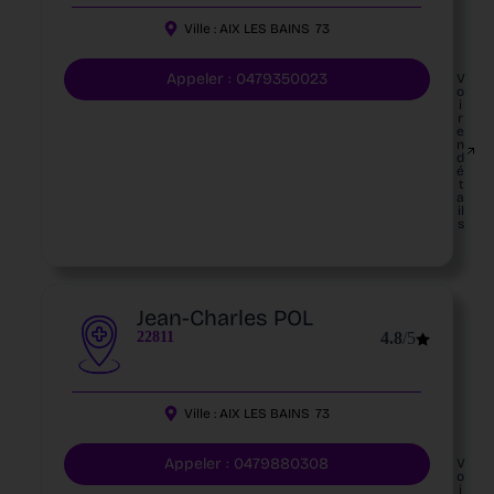
Ville :
AIX LES BAINS
73
Appeler : 0479350023
V
o
i
r
e
n
d
é
t
a
il
s
Jean-Charles POL
22811
4.8
/5
Ville :
AIX LES BAINS
73
Appeler : 0479880308
V
o
i