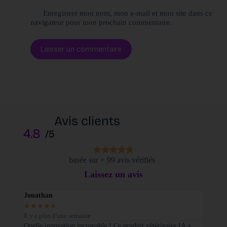
Enregistrer mon nom, mon e-mail et mon site dans ce
navigateur pour mon prochain commentaire.
Laisser un commentaire
Avis clients
4.8
/5
basée sur + 99 avis vérifiés
Laissez un avis
Jonathan
Elodi
★
★
★
★
★
★
★
Il y a plus d'une semaine
Il y a
sé sur
Quelle innovation incroyable ! Ce produit vétérinaire IA a
Je tie