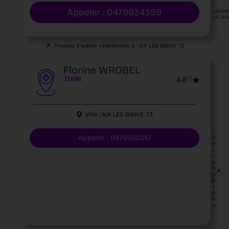
Appeler : 0479634399
Laiss
un av
Trouvez d'autres vétérianires à :
AIX LES BAINS
73
Florine WROBEL
31606
4.8
/5
Ville :
AIX LES BAINS
73
Appeler : 0479532010
V
o
i
r
e
n
d
é
t
a
il
s