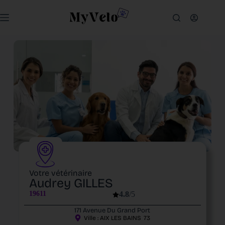
Votre vétérinaire
Audrey GILLES
19611
4.8
/5
171 Avenue Du Grand Port
Ville :
AIX LES BAINS
73