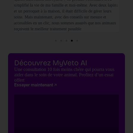
simplifié la vie de ma famille et moi-même. Avec deux lapins
vétéri
et un perroquet à la maison, il était difficile de gérer leurs
santé
soins. Mais maintenant, avec des conseils sur mesure et
seulem
accessibles en un clic, nous sommes assurés que nos animaux
basées
reçoivent le meilleur traitement possible
cette 
Découvrez MyVeto AI
Une consultation 10 fois moins chère qui pourra vous
aider dans le soin de votre animal. Profitez d’un essai
offert
Essayer maintenant