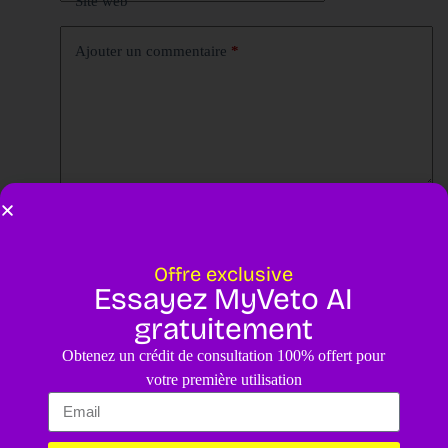
Site web
Ajouter un commentaire
*
Enregistrer mon nom, mon e-mail et mon site dans ce
navigateur pour mon prochain commentaire.
Offre exclusive
Essayez MyVeto AI
Laisser un commentaire
gratuitement
Obtenez un crédit de consultation 100% offert pour
votre première utilisation
Avis clients