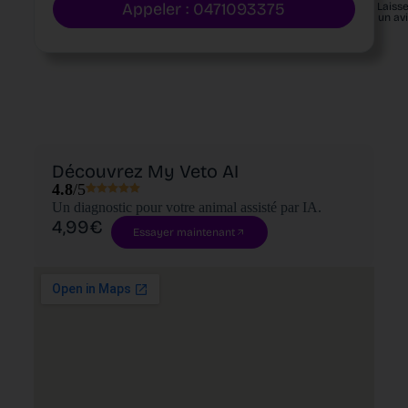
Appeler : 0471093375
Laiss
un av
Découvrez My Veto AI
4.8
/5
Un diagnostic pour votre animal assisté par IA.
4,99€
Essayer maintenant