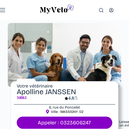
Votre vétérinaire
Apolline JANSSEN
34061
4.8
/5
6, rue du Poncelet
Ville :
WASSIGNY
02
Appeler : 0323606247
Laiss
un av