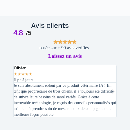
Avis clients
4.8
/5
basée sur + 99 avis vérifiés
Laissez un avis
Olivier
Stepha
★
★
★
★
★
★
★
★
Il y a 5 jours
Il y a 2 
Je suis absolument ébloui par ce produit vétérinaire IA ! En
En tant 
tant que propriétaire de trois chiens, il a toujours été difficile
recherc
de suivre leurs besoins de santé variés. Grâce à cette
mes féli
incroyable technologie, je reçois des conseils personnalisés qui
chats n'
m'aident à prendre soin de mes animaux de compagnie de la
meilleure façon possible.