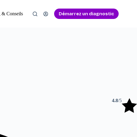
Démarrez un diagnostic
 & Conseils
4.8
/5