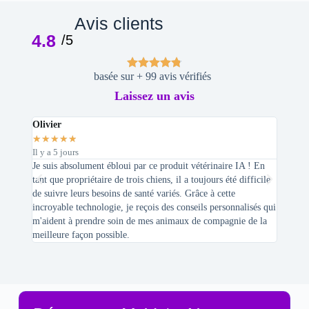
Avis clients
4.8
/5
basée sur + 99 avis vérifiés
Laissez un avis
Olivier
Stepha
★
★
★
★
★
★
★
★
Il y a 5 jours
Il y a 2 
Je suis absolument ébloui par ce produit vétérinaire IA ! En
En tant 
tant que propriétaire de trois chiens, il a toujours été difficile
recherc
de suivre leurs besoins de santé variés. Grâce à cette
mes féli
incroyable technologie, je reçois des conseils personnalisés qui
chats n'
m'aident à prendre soin de mes animaux de compagnie de la
meilleure façon possible.