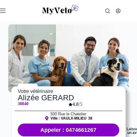
Votre vétérinaire
Alizée GERARD
38840
4.8
/5
500 Rue le Chatelier
Ville :
VAULX-MILIEU
38
Appeler : 0474661267
Laiss
un av